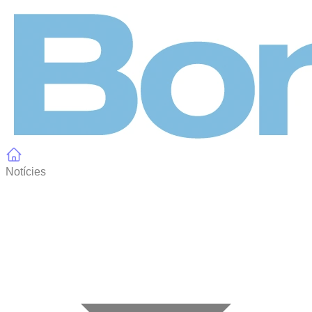
Panell de gestió de galetes
Notícies