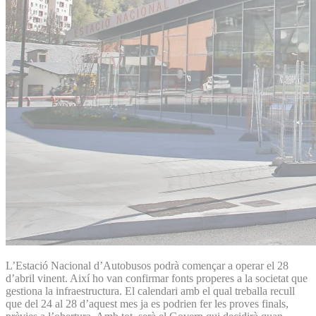
L’Estació Nacional d’Autobusos podrà començar a operar el 28
d’abril vinent. Així ho van confirmar fonts properes a la societat que
gestiona la infraestructura. El calendari amb el qual treballa recull
que del 24 al 28 d’aquest mes ja es podrien fer les proves finals,