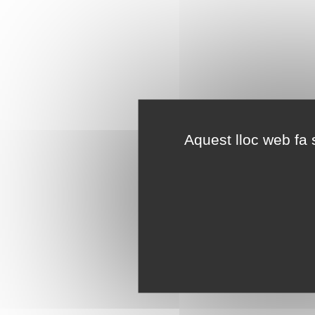
Aquest lloc web fa s