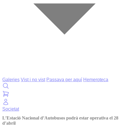
Galeries
Vist i no vist
Passava per aquí
Hemeroteca
Societat
L’Estació Nacional d’Autobusos podrà estar operativa el 28
d’abril