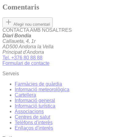
Comentaris
Afegir nou comentari
CONTACTA AMB NOSALTRES
Diari Bondia
Callaueta, 4, 1r
AD500 Andorra la Vella
Principat d'Andorra
Tel. +376 80 88 88
Formulari de contacte
Serveis
Farmàcies de guàrdia
Informació meteorològica
Cartellera
Informació general
Informació turística
Associacions
Centres de salut
Telèfons d'interès
Enllaços d'interés