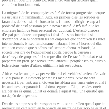
prèvies a l’obertura. Amb tot, serà el Govern qui decidirà quan
entrarà en funcionament.
La migració de les companyies es farà de forma progressiva perquè
els usuaris s’hi familiaritzin. Així, els primers dies les sortides es
faran des de les instal·lacions actuals i abans de dirigir-se cap a la
població de destí passaran per la nova estació. Això farà que les
empreses hagin de tenir personal per duplicat. L’estació disposa
d’espai per a dotze companyies i té sis finestres interiors i sis
d’exteriors. Ara hi operaran les set empreses que cobreixen les rutes
internacionals. El seu funcionament abraçarà les 24 hores del dia,
tenint en compte que Andbus està sempre oberta. A banda, la
societat gestora de l’equipament aposta perquè la càrrega i
descàrrega de grups es faci sempre dins de l’estació. Per això està
preparant un preu per servei “prou atractiu” perquè escoles, clubs o
federacions, entre d’altres, utilitzin la infraestructura.
Ahir es va fer una prova per verificar si els vehicles havien d’envair
el vial paral·lel a l’estació per fer les maniobres. Això no serà
necessari i, per tant, ara el Govern instal·larà una tanca entre el vial i
les andanes per garantir la màxima seguretat. El que es desconeix
ara per ara és quina utilitat es donarà a aquest vial, una qüestió que
no depèn de la gestora.
Des de les empreses de transport es va posar en relleu que el que ha
provocat un cert retard en la posada en marxa de l’estació ha estat el