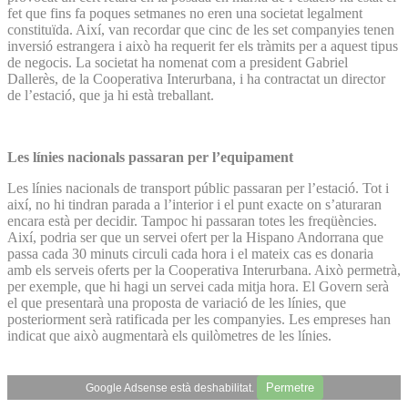
fet que fins fa poques setmanes no eren una societat legalment
constituïda. Així, van recordar que cinc de les set companyies tenen
inversió estrangera i això ha requerit fer els tràmits per a aquest tipus
de negocis. La societat ha nomenat com a president Gabriel
Dallerès, de la Cooperativa Interurbana, i ha contractat un director
de l’estació, que ja hi està treballant.
Les línies nacionals passaran per l’equipament
Les línies nacionals de transport públic passaran per l’estació. Tot i
així, no hi tindran parada a l’interior i el punt exacte on s’aturaran
encara està per decidir. Tampoc hi passaran totes les freqüències.
Així, podria ser que un servei ofert per la Hispano Andorrana que
passa cada 30 minuts circuli cada hora i el mateix cas es donaria
amb els serveis oferts per la Cooperativa Interurbana. Això permetrà,
per exemple, que hi hagi un servei cada mitja hora. El Govern serà
el que presentarà una proposta de variació de les línies, que
posteriorment serà ratificada per les companyies. Les empreses han
indicat que això augmentarà els quilòmetres de les línies.
Permetre
Google Adsense està deshabilitat.