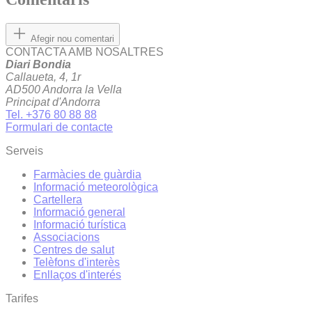
Afegir nou comentari
CONTACTA AMB NOSALTRES
Diari Bondia
Callaueta, 4, 1r
AD500 Andorra la Vella
Principat d'Andorra
Tel. +376 80 88 88
Formulari de contacte
Serveis
Farmàcies de guàrdia
Informació meteorològica
Cartellera
Informació general
Informació turística
Associacions
Centres de salut
Telèfons d'interès
Enllaços d'interés
Tarifes