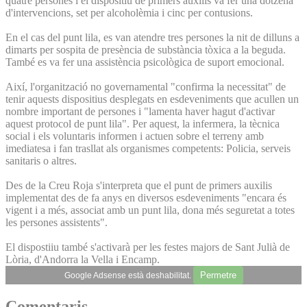
quatre persones i el dispositiu de primers auxilis va fer una dotzena
d'intervencions, set per alcoholèmia i cinc per contusions.
En el cas del punt lila, es van atendre tres persones la nit de dilluns a
dimarts per sospita de presència de substància tòxica a la beguda.
També es va fer una assistència psicològica de suport emocional.
Així, l'organització no governamental "confirma la necessitat" de
tenir aquests dispositius desplegats en esdeveniments que acullen un
nombre important de persones i "lamenta haver hagut d'activar
aquest protocol de punt lila". Per aquest, la infermera, la tècnica
social i els voluntaris informen i actuen sobre el terreny amb
imediatesa i fan trasllat als organismes competents: Policia, serveis
sanitaris o altres.
Des de la Creu Roja s'interpreta que el punt de primers auxilis
implementat des de fa anys en diversos esdeveniments "encara és
vigent i a més, associat amb un punt lila, dona més seguretat a totes
les persones assistents".
El dispostiiu també s'activarà per les festes majors de Sant Julià de
Lòria, d'Andorra la Vella i Encamp.
Permetre
Google Adsense està deshabilitat.
Comentaris