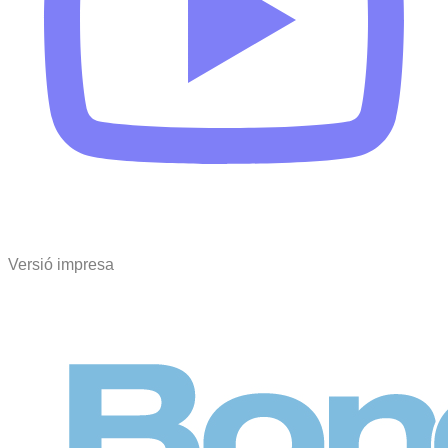
Versió impresa