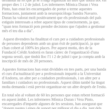
demanda ha fet que ja se n'hagi organitzat un altre que tindrà lloc els
proper dies 1 i 2 de juliol. Les infermeres Mònica Duran i Vera
Pinto, han estat les encarregades de portar a terme aquestes
formacions, juntament amb la neuropsicòloga Sandra Navarro.
Duran ha valorat molt positivament que els professionals del país
estiguin interessats a rebre aquest tipus de coneixements, ja que,
"quan tens formació pots prendre decisions que t'ajuden a gestionar
més el teu dia a dia".
Aquest divendres ha finalitzat el curs per a cuidadors professionals
de persones dependents amb un gran èxit de participació, ja que
s'han cobert al 100% les places. Per aquest motiu, des de la
Fundació Crèdit Andorrà es faran càrrec de l'organització d'una
segona sessió, que tindrà lloc l'1 i 2 de juliol i que ja compta amb la
inscripció de més de 20 persones.
Aquestes formacions han estat dividides en tres parts, per una banda
el curs d'actualització per a professionals impartit a la Universitat
d'Andorra, un altre per a cuidadors professionals, i un altre per a
familiars i cuidadors no professionals. Aquest últim també ha tingut
molta demanda i està previst organitzar-ne un altre després de l'estiu.
En total són al voltant de 60 les persones que estan rebent formació
en aquest àmbit. Les infermeres Mònica Duran i Vera Pinto,
encarregades d'impartir algunes de les sessions, han assegurat que
"donem pautes i eines de suport per millorar el dia a dia, tant dels