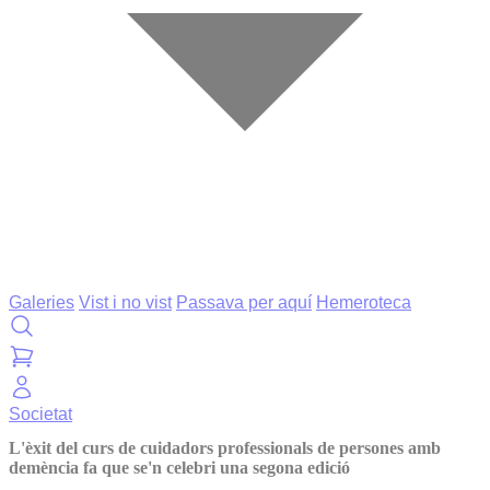
Galeries
Vist i no vist
Passava per aquí
Hemeroteca
Societat
L'èxit del curs de cuidadors professionals de persones amb
demència fa que se'n celebri una segona edició