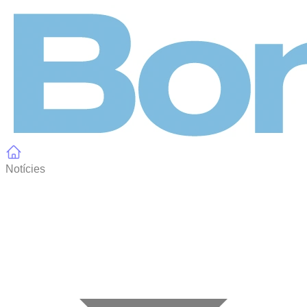
Panell de gestió de galetes
Notícies