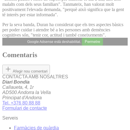
malalts com dels seus familiars". Tanmateix, han valorat molt
positivament l'elevada demanda, "perquè això significa que la gent
té interès per estar informada".
Per la seva banda, Duran ha considerat que els tres aspectes bàsics
per poder cuidar i atendre bé a les persones amb demències
cognitives són, "tenir cor, actitud i també coneixements".
Permetre
Google Adsense està deshabilitat.
Comentaris
Afegir nou comentari
CONTACTA AMB NOSALTRES
Diari Bondia
Callaueta, 4, 1r
AD500 Andorra la Vella
Principat d'Andorra
Tel. +376 80 88 88
Formulari de contacte
Serveis
Farmàcies de guàrdia