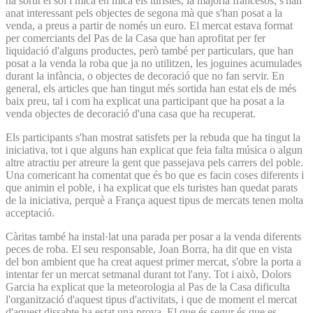
ha sortit el sol i mica en mica els turistes, la majoria francesos, s'han
anat interessant pels objectes de segona mà que s'han posat a la
venda, a preus a partir de només un euro. El mercat estava format
per comerciants del Pas de la Casa que han aprofitat per fer
liquidació d'alguns productes, però també per particulars, que han
posat a la venda la roba que ja no utilitzen, les joguines acumulades
durant la infància, o objectes de decoració que no fan servir. En
general, els articles que han tingut més sortida han estat els de més
baix preu, tal i com ha explicat una participant que ha posat a la
venda objectes de decoració d'una casa que ha recuperat.
Els participants s'han mostrat satisfets per la rebuda que ha tingut la
iniciativa, tot i que alguns han explicat que feia falta música o algun
altre atractiu per atreure la gent que passejava pels carrers del poble.
Una comericant ha comentat que és bo que es facin coses diferents i
que animin el poble, i ha explicat que els turistes han quedat parats
de la iniciativa, perquè a França aquest tipus de mercats tenen molta
acceptació.
Càritas també ha instal·lat una parada per posar a la venda diferents
peces de roba. El seu responsable, Joan Borra, ha dit que en vista
del bon ambient que ha creat aquest primer mercat, s'obre la porta a
intentar fer un mercat setmanal durant tot l'any. Tot i això, Dolors
Garcia ha explicat que la meteorologia al Pas de la Casa dificulta
l'organització d'aquest tipus d'activitats, i que de moment el mercat
d'aquest dissabte ha estat una prova. El que és segur és que es