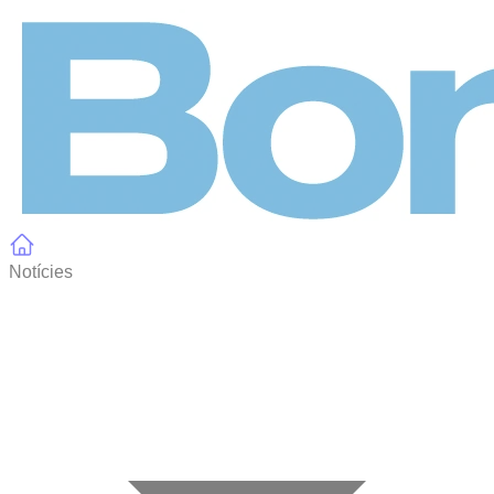
Panell de gestió de galetes
Notícies