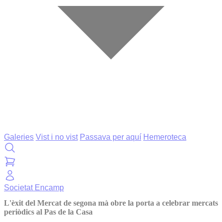
Galeries
Vist i no vist
Passava per aquí
Hemeroteca
Societat
Encamp
L'èxit del Mercat de segona mà obre la porta a celebrar mercats
periòdics al Pas de la Casa