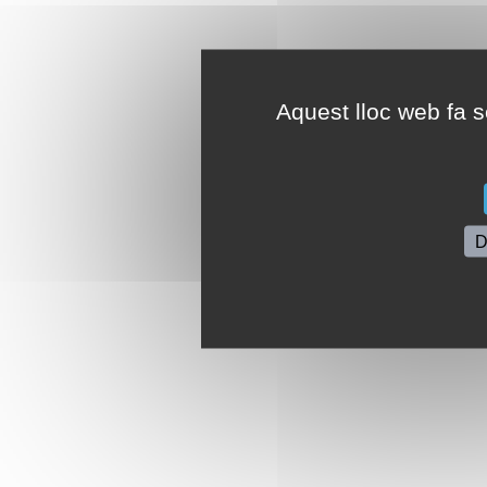
Aquest lloc web fa se
D