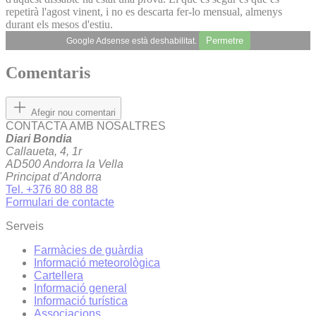
repetirà l'agost vinent, i no es descarta fer-lo mensual, almenys
durant els mesos d'estiu.
Permetre
Google Adsense està deshabilitat.
Comentaris
Afegir nou comentari
CONTACTA AMB NOSALTRES
Diari Bondia
Callaueta, 4, 1r
AD500 Andorra la Vella
Principat d'Andorra
Tel. +376 80 88 88
Formulari de contacte
Serveis
Farmàcies de guàrdia
Informació meteorològica
Cartellera
Informació general
Informació turística
Associacions