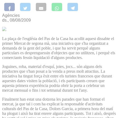
Agències
ds., 08/08/2009
La plaça de l'església del Pas de la Casa ha acollit aquest dissabte el
primer Mercat de segona mà, una iniciativa que s'ha organitzat a
demanda de la gent del poble, i que ha servit perquè alguns
particulars es desprenguessin d'objectes que no utilitzen, i perquè els
comerciants fessin liquidació d'alguns productes.
Joguines, roba, material d'esquí, joies, jocs... són alguns dels
productes que s'han posat a la venda a preus molt atractius. La
iniciativa ha tingut força èxit entre els turistes francesos que durant
aquestes dates visiten la població, i els participants creuen que
aquesta primera experiència podria obrir la porta a celebrar un
mercat mensual o fins i tot setmanal durant tot l'any.
Finalment han estat una dotzena les parades que han format el
mercat, ja que tal i com ha explicat la responsable d'activitats
culturals del Pas de la Casa, Dolors Garcia, a primera hora del matí
ha plogut i això ha tirat enrere alguns participants. Tot i això, després