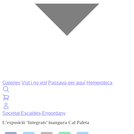
Galeries
Vist i no vist
Passava per aquí
Hemeroteca
Societat
Escaldes-Engordany
L’exposició ‘Integrats’ inaugura Cal Paleta