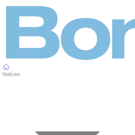
Panell de gestió de galetes
Notícies