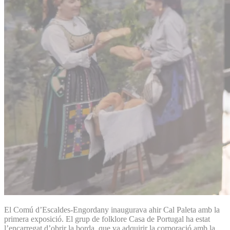
El Comú d’Escaldes-Engordany inaugurava ahir Cal Paleta amb la
primera exposició. El grup de folklore Casa de Portugal ha estat
l’encarregat d’obrir la borda, que va adquirir la corporació amb la