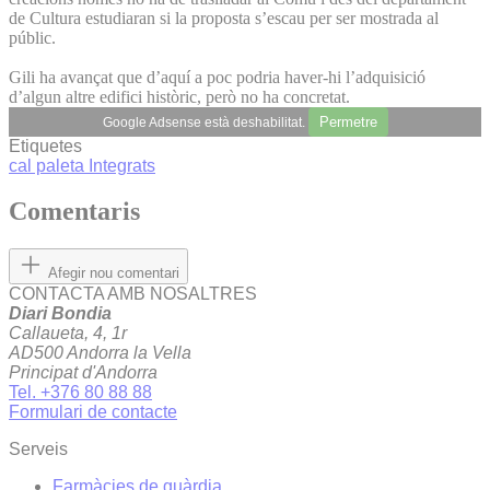
de Cultura estudiaran si la proposta s’escau per ser mostrada al
públic.
Gili ha avançat que d’aquí a poc podria haver-hi l’adquisició
d’algun altre edifici històric, però no ha concretat.
Permetre
Google Adsense està deshabilitat.
Etiquetes
cal paleta
Integrats
Comentaris
Afegir nou comentari
CONTACTA AMB NOSALTRES
Diari Bondia
Callaueta, 4, 1r
AD500 Andorra la Vella
Principat d'Andorra
Tel. +376 80 88 88
Formulari de contacte
Serveis
Farmàcies de guàrdia