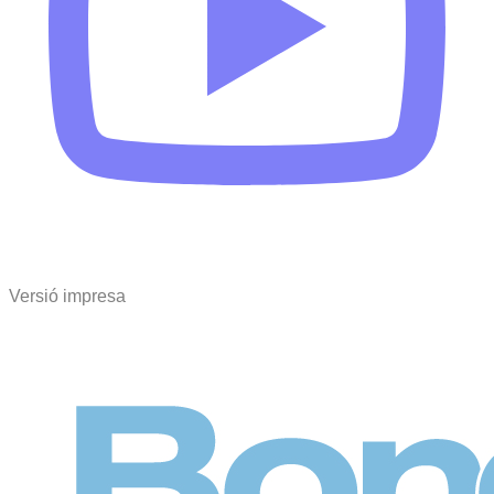
Versió impresa