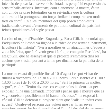
intenció de posar-la al servei dels ciutadans perquè hi exposessin els
seus treballs artístics.
Integrats
, com s’anomena la mostra, és un
conjunt de catorze fotografies on es reivindica que la cultura
andorrana i la portuguesa són força similars i comparteixen molts
trets en comú. En elles, membres del grup posen amb vestits
tradicionals davant d’elements de patrimoni cultural del país fent
feines quotidianes del segle passat.
La cònsol major d’Escaldes-Engordany, Rosa Gili, ha recordat que
l’adquisició de l’espai va lligada a la “idea de conservar el patrimoni,
la cultura i la història”. “Per a nosaltres és un atractiu més d’aquesta
zona històrica, que farà venir gent i farà que coneguin Escaldes”, ha
afegit Gili, que ha assenyalat que el projecte s’emmarca dins les
accions que s’estan portant a terme per dinamitzar la part alta de la
parròquia.
La mostra estarà disponible fins al 10 d’agost i es pot visitar de
dilluns a divendres, de 17.30 a 20.00 hores, i els dissabtes d’11.00 a
13.00 hores i de 16.00 a 20.00 hores. “Serà la primera de moltes,
segur”, va dir. “Tenim diverses coses que se’ns ha demanat per
exposar, hi ha una demanda important i penso que a mesura que es
vagi coneixent possiblement hi haurà més coses”, ha exposat la
cònsol. Gili ha defensat el projecte dient que “calia un indret com
aquest”. Qualsevol persona que vulgui mostrar-hi les seves
creacions només ho ha de traslladar al Comú i des del departament