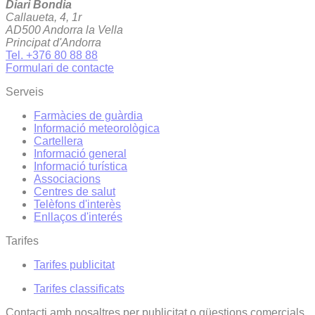
Diari Bondia
Callaueta, 4, 1r
AD500 Andorra la Vella
Principat d'Andorra
Tel. +376 80 88 88
Formulari de contacte
Serveis
Farmàcies de guàrdia
Informació meteorològica
Cartellera
Informació general
Informació turística
Associacions
Centres de salut
Telèfons d'interès
Enllaços d'interés
Tarifes
Tarifes publicitat
Tarifes classificats
Contacti amb nosaltres per publicitat o qüestions comercials