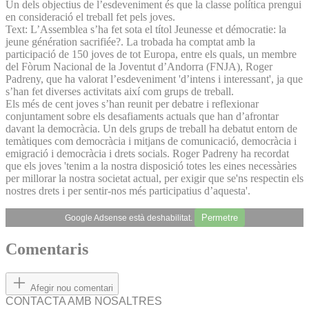
Un dels objectius de l’esdeveniment és que la classe política prengui
en consideració el treball fet pels joves.
Text: L’Assemblea s’ha fet sota el títol Jeunesse et démocratie: la
jeune génération sacrifiée?. La trobada ha comptat amb la
participació de 150 joves de tot Europa, entre els quals, un membre
del Fòrum Nacional de la Joventut d’Andorra (FNJA), Roger
Padreny, que ha valorat l’esdeveniment 'd’intens i interessant', ja que
s’han fet diverses activitats així com grups de treball.
Els més de cent joves s’han reunit per debatre i reflexionar
conjuntament sobre els desafiaments actuals que han d’afrontar
davant la democràcia. Un dels grups de treball ha debatut entorn de
temàtiques com democràcia i mitjans de comunicació, democràcia i
emigració i democràcia i drets socials. Roger Padreny ha recordat
que els joves 'tenim a la nostra disposició totes les eines necessàries
per millorar la nostra societat actual, per exigir que se'ns respectin els
nostres drets i per sentir‐nos més participatius d’aquesta'.
Permetre
Google Adsense està deshabilitat.
Comentaris
Afegir nou comentari
CONTACTA AMB NOSALTRES