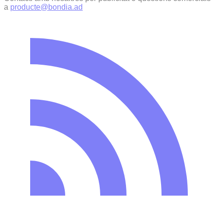
a
producte@bondia.ad