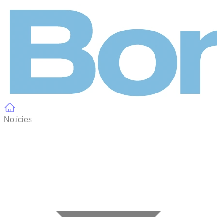
Panell de gestió de galetes
Notícies