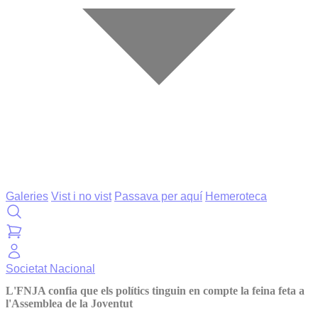
Galeries
Vist i no vist
Passava per aquí
Hemeroteca
Societat
Nacional
L'FNJA confia que els polítics tinguin en compte la feina feta a
l'Assemblea de la Joventut