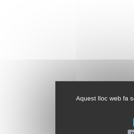
Aquest lloc web fa se
D