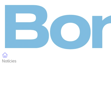
Panell de gestió de galetes
Notícies