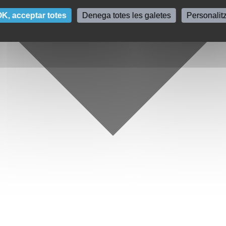
K, acceptar totes
Denega totes les galetes
Personalit