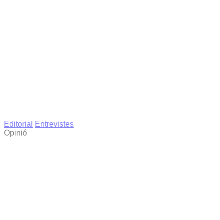
Editorial
Entrevistes
Opinió