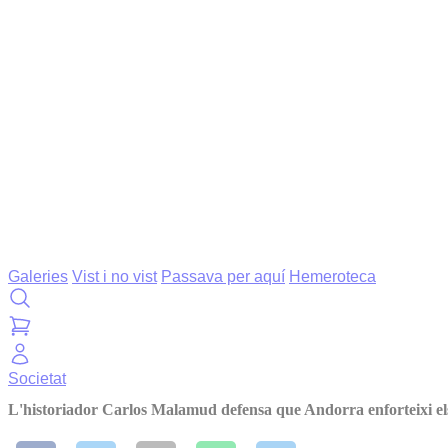
Galeries
Vist i no vist
Passava per aquí
Hemeroteca
Societat
L'historiador Carlos Malamud defensa que Andorra enforteixi el