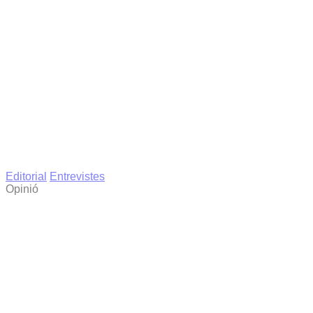
Editorial
Entrevistes
Opinió