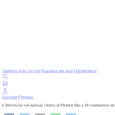
Galeries
Vist i no vist
Passava per aquí
Hemeroteca
Societat
Pirineus
L’hivern no vol marxar i deixa al Pirineu fins a 20 centímetres d