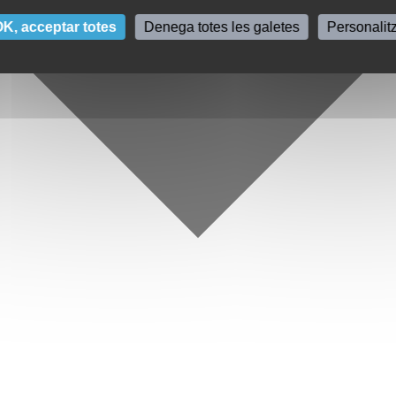
K, acceptar totes
Denega totes les galetes
Personalit