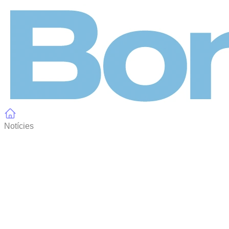
Panell de gestió de galetes
Notícies