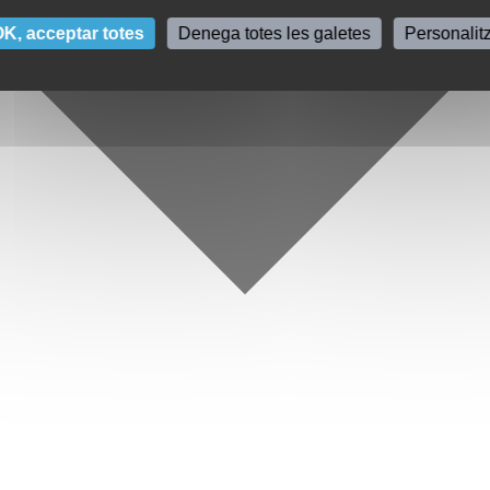
K, acceptar totes
Denega totes les galetes
Personalit