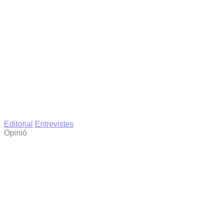
Editorial
Entrevistes
Opinió