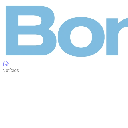
Panell de gestió de galetes
Notícies