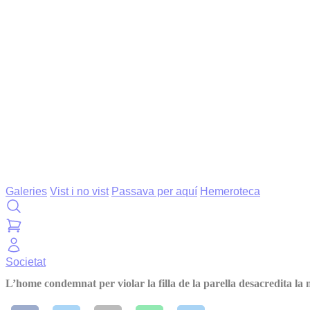
Galeries
Vist i no vist
Passava per aquí
Hemeroteca
Societat
L’home condemnat per violar la filla de la parella desacredita la