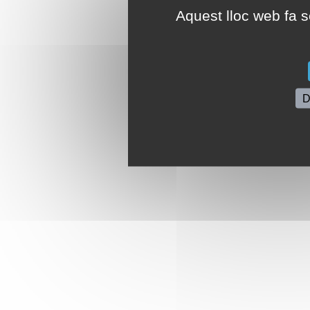
Aquest lloc web fa se
D