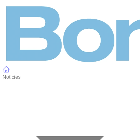
Panell de gestió de galetes
Notícies