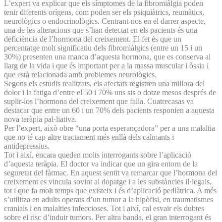
L’expert va explicar que els símptomes de la fibromiàlgia poden
tenir diferents orígens, com poden ser els psiquiàtrics, reumàtics,
neurològics o endocrinològics. Centrant-nos en el darrer aspecte,
una de les alteracions que s’han detectat en els pacients és una
deficiència de l’hormona del creixement. El fet és que un
percentatge molt significatiu dels fibromiàlgics (entre un 15 i un
30%) presenten una manca d’aquesta hormona, que es conserva al
llarg de la vida i que és important per a la massa muscular i òssia i
que està relacionada amb problemes neurològics.
Segons els estudis realitzats, els afectats registren una millora del
dolor i la fatiga d’entre el 50 i 70% uns sis o dotze mesos després de
suplir-los l’hormona del creixement que falla. Cuatrecasas va
destacar que entre un 60 i un 70% dels pacients responien a aquesta
nova teràpia pal·liativa.
Per l’expert, això obre “una porta esperançadora” per a una malaltia
que no té cap altre tractament més enllà dels calmants i
antidepressius.
Tot i així, encara queden molts interrogants sobre l’aplicació
d’aquesta teràpia. El doctor va indicar que un gira entorn de la
seguretat del fàrmac. En aquest sentit va remarcar que l’hormona del
creixement es vincula sovint al dopatge i a les substàncies il·legals,
tot i que fa molt temps que existeix i és d’aplicació pediàtrica. A més
s’utilitza en adults operats d’un tumor a la hipòfisi, en traumatismes
cranials i en malalties infeccioses. Tot i així, cal esvair els dubtes
sobre el risc d’induir tumors. Per altra banda, el gran interrogant és