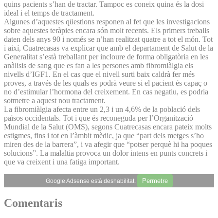
quins pacients s’han de tractar. Tampoc es coneix quina és la dosi
ideal i el temps de tractament.
Algunes d’aquestes qüestions responen al fet que les investigacions
sobre aquestes teràpies encara són molt recents. Els primers treballs
daten dels anys 90 i només se n’han realitzat quatre a tot el món. Tot
i així, Cuatrecasas va explicar que amb el departament de Salut de la
Generalitat s’està treballant per incloure de forma obligatòria en les
anàlisis de sang que es fan a les persones amb fibromiàlgia els
nivells d’IGF1. En el cas que el nivell surti baix caldrà fer més
proves, a través de les quals es podrà veure si el pacient és capaç o
no d’estimular l’hormona del creixement. En cas negatiu, es podria
sotmetre a aquest nou tractament.
La fibromiàlgia afecta entre un 2,3 i un 4,6% de la població dels
països occidentals. Tot i que és reconeguda per l’Organització
Mundial de la Salut (OMS), segons Cuatrecasas encara pateix molts
estigmes, fins i tot en l’àmbit mèdic, ja que “part dels metges s’ho
miren des de la barrera”, i va afegir que “potser perquè hi ha poques
solucions”. La malaltia provoca un dolor intens en punts concrets i
que va creixent i una fatiga important.
Permetre
Google Adsense està deshabilitat.
Comentaris