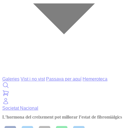
Galeries
Vist i no vist
Passava per aquí
Hemeroteca
Societat
Nacional
L’hormona del creixement pot millorar l’estat de fibromiàlgics