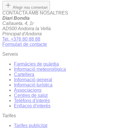
Afegir nou comentari
CONTACTA AMB NOSALTRES
Diari Bondia
Callaueta, 4, 1r
AD500 Andorra la Vella
Principat d'Andorra
Tel. +376 80 88 88
Formulari de contacte
Serveis
Farmàcies de guàrdia
Informació meteorològica
Cartellera
Informació general
Informació turística
Associacions
Centres de salut
Telèfons d'interès
Enllaços d'interés
Tarifes
Tarifes publicitat