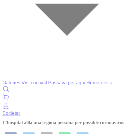
Galeries
Vist i no vist
Passava per aquí
Hemeroteca
Societat
L'hospital aïlla una segona persona per possible coronavirus