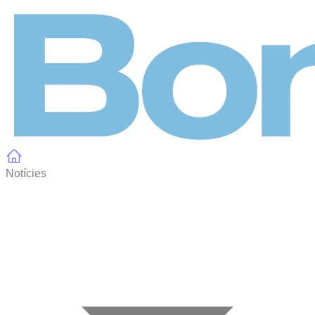
Panell de gestió de galetes
Notícies