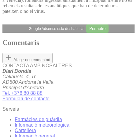
a Venècia), romandrà ingressat aïlladament a l'hospital mentre no es
reben els resultats de les analítiques que han de determinar si
pateixen o no el virus.
Permetre
Google Adsense està deshabilitat.
Comentaris
Afegir nou comentari
CONTACTA AMB NOSALTRES
Diari Bondia
Callaueta, 4, 1r
AD500 Andorra la Vella
Principat d'Andorra
Tel. +376 80 88 88
Formulari de contacte
Serveis
Farmàcies de guàrdia
Informació meteorològica
Cartellera
Informació general