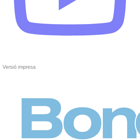
Versió impresa