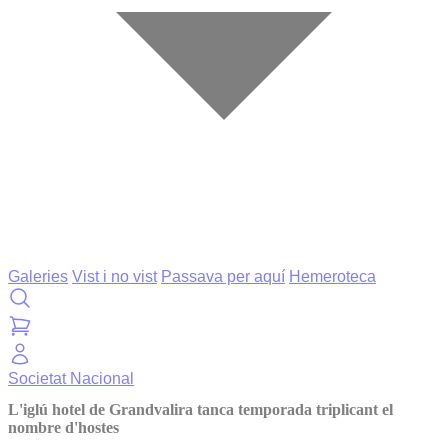
Galeries
Vist i no vist
Passava per aquí
Hemeroteca
Societat
Nacional
L'iglú hotel de Grandvalira tanca temporada triplicant el
nombre d'hostes