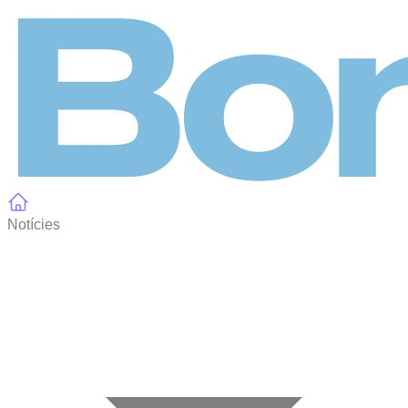
Panell de gestió de galetes
Notícies