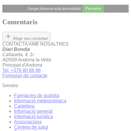
Permetre
Google Adsense està deshabilitat.
Comentaris
Afegir nou comentari
CONTACTA AMB NOSALTRES
Diari Bondia
Callaueta, 4, 1r
AD500 Andorra la Vella
Principat d'Andorra
Tel. +376 80 88 88
Formulari de contacte
Serveis
Farmàcies de guàrdia
Informació meteorològica
Cartellera
Informació general
Informació turística
Associacions
Centres de salut