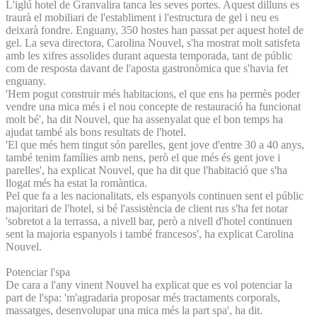
L'iglú hotel de Granvalira tanca les seves portes. Aquest dilluns es
traurà el mobiliari de l'establiment i l'estructura de gel i neu es
deixarà fondre. Enguany, 350 hostes han passat per aquest hotel de
gel. La seva directora, Carolina Nouvel, s'ha mostrat molt satisfeta
amb les xifres assolides durant aquesta temporada, tant de públic
com de resposta davant de l'aposta gastronòmica que s'havia fet
enguany.
'Hem pogut construir més habitacions, el que ens ha permès poder
vendre una mica més i el nou concepte de restauració ha funcionat
molt bé', ha dit Nouvel, que ha assenyalat que el bon temps ha
ajudat també als bons resultats de l'hotel.
'El que més hem tingut són parelles, gent jove d'entre 30 a 40 anys,
també tenim famílies amb nens, però el que més és gent jove i
parelles', ha explicat Nouvel, que ha dit que l'habitació que s'ha
llogat més ha estat la romàntica.
Pel que fa a les nacionalitats, els espanyols continuen sent el públic
majoritari de l'hotel, si bé l'assistència de client rus s'ha fet notar
'sobretot a la terrassa, a nivell bar, però a nivell d'hotel continuen
sent la majoria espanyols i també francesos', ha explicat Carolina
Nouvel.
Potenciar l'spa
De cara a l'any vinent Nouvel ha explicat que es vol potenciar la
part de l'spa: 'm'agradaria proposar més tractaments corporals,
massatges, desenvolupar una mica més la part spa', ha dit.