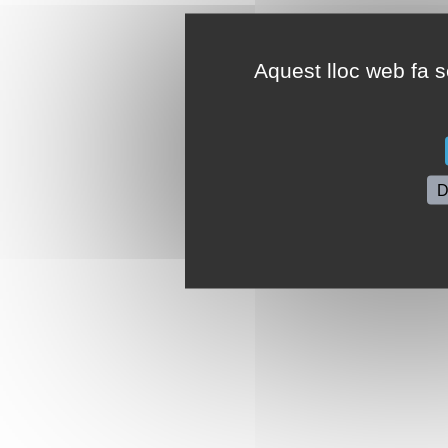
Aquest lloc web fa se
D