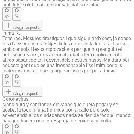
amb tots, solidaritat i responsabilitat si us plau.
👍
👎
Afegir resposta
Imma R.
Tens rao. Mesures drastiques i que siguin amb cost, ja sense
res d'avisar i anar a mitjes tintes com s'esta fent ara. I si cal,
amb controls i les comprovacions per que no prenguin el
pel...si no es aixi, uns anem al treball i fem confinament i
altres pasant de tot i devant dels nostres nasos. Ma dura per
aquesta gent que es una irresponsable i sol mira per ells
mateixos, encara que «paguem justos per pecadors»
👍
👎
Afegir resposta
Coronavirus
Mano dura y sanciones elevadas que duela pagar y se
acabaría todo ni una hormiga por la calle pero solo
advertiendo a los ciudadanos nada se ríen de todo el mundo
hay que hacer como en España detenidose y multa
👍
👎