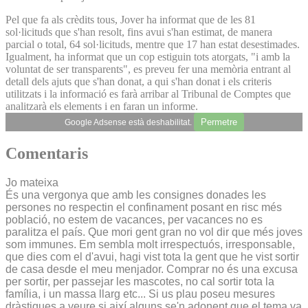
Pel que fa als crèdits tous, Jover ha informat que de les 81
sol·licituds que s'han resolt, fins avui s'han estimat, de manera
parcial o total, 64 sol·licituds, mentre que 17 han estat desestimades.
Igualment, ha informat que un cop estiguin tots atorgats, "i amb la
voluntat de ser transparents", es preveu fer una memòria entrant al
detall dels ajuts que s'han donat, a qui s'han donat i els criteris
utilitzats i la informació es farà arribar al Tribunal de Comptes que
analitzarà els elements i en faran un informe.
Permetre
Google Adsense està deshabilitat.
Comentaris
Jo mateixa
És una vergonya que amb les consignes donades les
persones no respectin el confinament posant en risc més
població, no estem de vacances, per vacances no es
paralitza el país. Que mori gent gran no vol dir que més joves
som immunes. Em sembla molt irrespectuós, irresponsable,
que dies com el d'avui, hagi vist tota la gent que he vist sortir
de casa desde el meu menjador. Comprar no és una excusa
per sortir, per passejar les mascotes, no cal sortir tota la
família, i un massa llarg etc... Si us plau poseu mesures
dràstiques a veure si així alguns se'n adonent que el tema va