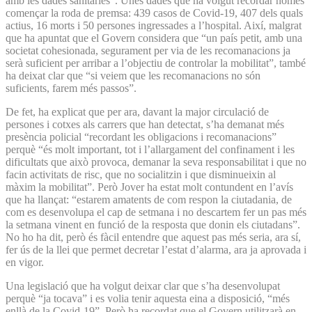
amb les dades sanitàries”. Unes dades que ha volgut recordar només
començar la roda de premsa: 439 casos de Covid-19, 407 dels quals
actius, 16 morts i 50 persones ingressades a l’hospital. Així, malgrat
que ha apuntat que el Govern considera que “un país petit, amb una
societat cohesionada, segurament per via de les recomanacions ja
serà suficient per arribar a l’objectiu de controlar la mobilitat”, també
ha deixat clar que “si veiem que les recomanacions no són
suficients, farem més passos”.
De fet, ha explicat que per ara, davant la major circulació de
persones i cotxes als carrers que han detectat, s’ha demanat més
presència policial “recordant les obligacions i recomanacions”
perquè “és molt important, tot i l’allargament del confinament i les
dificultats que això provoca, demanar la seva responsabilitat i que no
facin activitats de risc, que no socialitzin i que disminueixin al
màxim la mobilitat”. Però Jover ha estat molt contundent en l’avís
que ha llançat: “estarem amatents de com respon la ciutadania, de
com es desenvolupa el cap de setmana i no descartem fer un pas més
la setmana vinent en funció de la resposta que donin els ciutadans”.
No ho ha dit, però és fàcil entendre que aquest pas més seria, ara sí,
fer ús de la llei que permet decretar l’estat d’alarma, ara ja aprovada i
en vigor.
Una legislació que ha volgut deixar clar que s’ha desenvolupat
perquè “ja tocava” i es volia tenir aquesta eina a disposició, “més
enllà de la Covid-19”. Però ha recordat que el Govern utilitzarà en