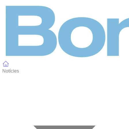
Panell de gestió de galetes
Notícies