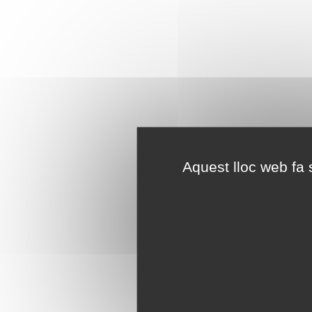
Aquest lloc web fa s