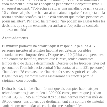
cada moment “l’eina més adequada per arribar a l’objectiu” fixat. I
en aquest moment, “l’objectiu és aturar una malaltia que ja ha causat
16 víctimes al país, que ha causat una aturada gairebé completa de la
nostra activitat econòmica i que està causant que moltes persones es
posin malaltes”. Per això, ha remarcat, “no podem no agafar totes les
decisions que siguin escaients per arribar a l’objectiu de controlar
aquesta malaltia”.
Acomiadaments
El ministre portaveu ha detallat aquest vespre que ja hi ha 415
persones inscrites al registres habilitat per detectar possibles
acomiadaments improcedents. D'aquestes, 110 (26%) eren persones
amb contracte indefinit, mentre que la resta, tenien contractes
temporals o de durada determinada. Després de les trucades fetes pel
personal de l'administració central (s'ha contactat amb 231 persones)
s'han dectat 28 comiats que s'haurien fet sense seguir els canals
legals i per aquest motiu s'està assessorant als afectats perquè
sàpiguen com procedir.
D'altra banda, també s'ha informat que els comptes habilitats per
rebre donacions ja acumulen 1.309.000 euros, mentre que ja s'han
enviat 19,759 SMS al número 828 que han permès recaptar més de
39.000 euros, uns diners que destinaran tant a la compra de material
sanitari com per ajudar als col·lectius més vulnerables.