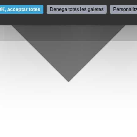
K, acceptar totes
Denega totes les galetes
Personalit