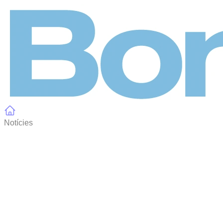
Panell de gestió de galetes
Notícies