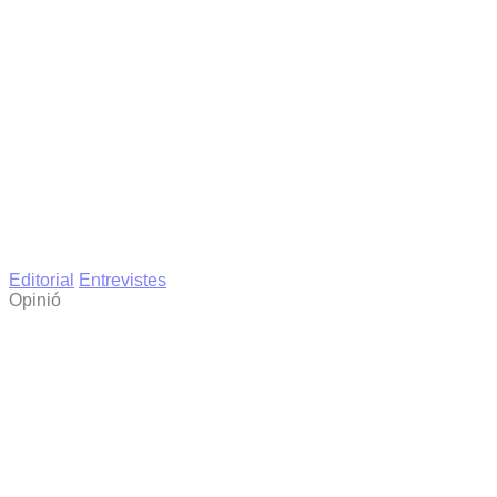
Editorial
Entrevistes
Opinió