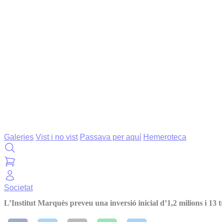
Galeries
Vist i no vist
Passava per aquí
Hemeroteca
Societat
L’Institut Marquès preveu una inversió inicial d’1,2 milions i 13 