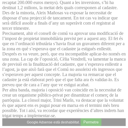
recaptat 200.000 euros menys). Quant a les inversions, s’hi ha
destinat 1,2 milions, la meitat dels quals corresponen al cadastre.
Des de la minoria, Aleix Mañosas va exposar la necessitat de
disposar d’una projecció de tancament. En tot cas va indicar que
serà difícil assolir a finals d’any un superàvit com el registrat al
tercer trimestre.
Precisament, ahir el consell de comú va aprovar una modificació de
l’impost de propietat immobiliària previst per a aquest any. El fet és
que en l’ordinació tributària s’havia fixat un gravamen diferent per a
la zona en què s’esperava que el cadastre ja estigués enllestit.
Després es va veure, però, que era incompatible aplicar-ho només en
una zona. La cap de l’oposició, Cèlia Vendrell, va lamentar la manca
de previsió en la finalització del cadastre, que s’esperava enllestir a
l’agost, ja que això farà que el Comú no assoleixi els ingressos que
s’esperaven per aquest concepte. La majoria va remarcar que el
cadastre ja està elaborat però que el que falta ara és validar-lo. Es
preveu que de cara a l’any que ve estigui acabat.
Per altra banda, majoria i oposició van coincidir en la necessitat de
crear un organisme público-privat per dinamitzar el comerç de la
parròquia. La cònsol major, Trini Marín, va destacar que la voluntat
és que aquest ens es pugui posar en marxa en el termini més breu
possible. Tot i així, va recordar que experiències d’altres indrets han
trigat temps a implementar-se.
Permetre
Google Adsense està deshabilitat.