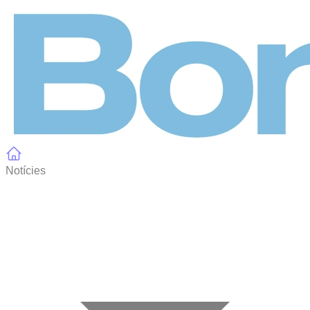
Panell de gestió de galetes
Notícies