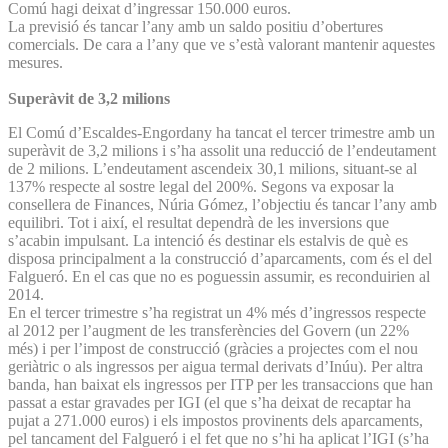
Comú hagi deixat d’ingressar 150.000 euros.
La previsió és tancar l’any amb un saldo positiu d’obertures
comercials. De cara a l’any que ve s’està valorant mantenir aquestes
mesures.
Superàvit de 3,2 milions
El Comú d’Escaldes-Engordany ha tancat el tercer trimestre amb un
superàvit de 3,2 milions i s’ha assolit una reducció de l’endeutament
de 2 milions. L’endeutament ascendeix 30,1 milions, situant-se al
137% respecte al sostre legal del 200%. Segons va exposar la
consellera de Finances, Núria Gómez, l’objectiu és tancar l’any amb
equilibri. Tot i així, el resultat dependrà de les inversions que
s’acabin impulsant. La intenció és destinar els estalvis de què es
disposa principalment a la construcció d’aparcaments, com és el del
Falgueró. En el cas que no es poguessin assumir, es reconduirien al
2014.
En el tercer trimestre s’ha registrat un 4% més d’ingressos respecte
al 2012 per l’augment de les transferències del Govern (un 22%
més) i per l’impost de construcció (gràcies a projectes com el nou
geriàtric o als ingressos per aigua termal derivats d’Inúu). Per altra
banda, han baixat els ingressos per ITP per les transaccions que han
passat a estar gravades per IGI (el que s’ha deixat de recaptar ha
pujat a 271.000 euros) i els impostos provinents dels aparcaments,
pel tancament del Falgueró i el fet que no s’hi ha aplicat l’IGI (s’ha