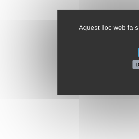
Aquest lloc web fa se
D