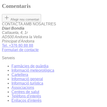
Comentaris
Afegir nou comentari
CONTACTA AMB NOSALTRES
Diari Bondia
Callaueta, 4, 1r
AD500 Andorra la Vella
Principat d'Andorra
Tel. +376 80 88 88
Formulari de contacte
Serveis
Farmàcies de guàrdia
Informació meteorològica
Cartellera
Informació general
Informació turística
Associacions
Centres de salut
Telèfons d'interès
Enllaços d'interés