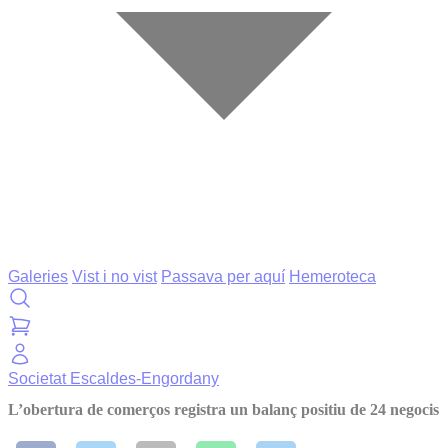
Galeries
Vist i no vist
Passava per aquí
Hemeroteca
Societat
Escaldes-Engordany
L’obertura de comerços registra un balanç positiu de 24 negocis