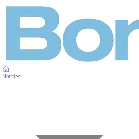
Panell de gestió de galetes
Notícies