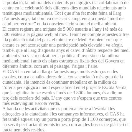
la població, la millora dels materials pedagògics i la col·laboració del
centre en la celebració dels diferents dies mundials relacionats amb
temàtiques mediambientals. Tot i que s’ha fet molta feina al llarg
d’aquests anys, tal com va destacar Camp, encara queda “molt de
camí per recórrer” en la conscienciació sobre el medi ambient.
El centre registra una mitjana de 5.000 usuaris a l’any i té més de
500 visites a la pàgina web, al mes. Tenint en compte aquestes xifres
i la població total del país, el ministre de Medi Ambient creu que
encara es pot aconseguir una participació més elevada i va afegir,
també, que al llarg d’aquests anys el canvi d’hàbits respecte del medi
ambient s’ha vist recolzat per la política d’inversió en la millora
mediambiental i amb els plans estratègics fixats des del Govern en
diferents àmbits, com ara el paisatge, l’aigua i l’aire.
El CAS ha centrat al llarg d’aquests anys molts esforços en les
escoles, com a canalitzadores de la conscienciació més gran de la
ciutadania, i la intenció és continuar treballant en la millora de
l’oferta pedagògica i molt especialment en el projecte Escola Verda,
que ja aglutina tretze escoles i més de 3.800 alumnes, és a dir, un
terç dels escolars del país. L’any que ve s’espera que tres centres
més esdevinguin Escola Verda.
A banda de les activitats que es porten a terme a l’escola i les
adreçades a la ciutadania i les campanyes informatives, el CAS ha
fet també aquest any un porta a porta prop de 1.100 comerços, que
ha servit per tractar diferents temes, com ara les bosses de plàstic i el
tractament dels residus.