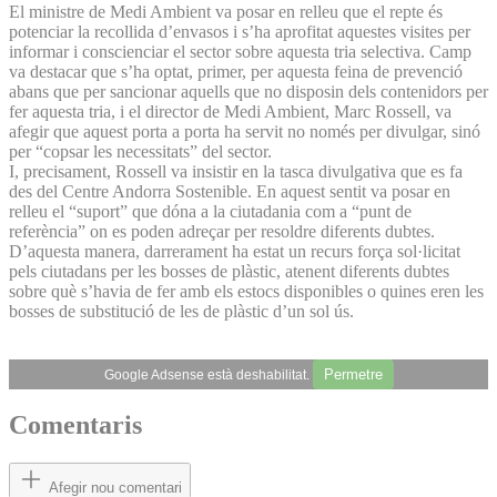
El ministre de Medi Ambient va posar en relleu que el repte és
potenciar la recollida d’envasos i s’ha aprofitat aquestes visites per
informar i conscienciar el sector sobre aquesta tria selectiva. Camp
va destacar que s’ha optat, primer, per aquesta feina de prevenció
abans que per sancionar aquells que no disposin dels contenidors per
fer aquesta tria, i el director de Medi Ambient, Marc Rossell, va
afegir que aquest porta a porta ha servit no només per divulgar, sinó
per “copsar les necessitats” del sector.
I, precisament, Rossell va insistir en la tasca divulgativa que es fa
des del Centre Andorra Sostenible. En aquest sentit va posar en
relleu el “suport” que dóna a la ciutadania com a “punt de
referència” on es poden adreçar per resoldre diferents dubtes.
D’aquesta manera, darrerament ha estat un recurs força sol·licitat
pels ciutadans per les bosses de plàstic, atenent diferents dubtes
sobre què s’havia de fer amb els estocs disponibles o quines eren les
bosses de substitució de les de plàstic d’un sol ús.
Permetre
Google Adsense està deshabilitat.
Comentaris
Afegir nou comentari