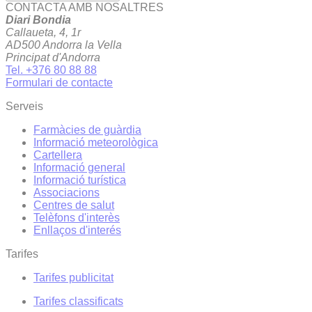
CONTACTA AMB NOSALTRES
Diari Bondia
Callaueta, 4, 1r
AD500 Andorra la Vella
Principat d'Andorra
Tel. +376 80 88 88
Formulari de contacte
Serveis
Farmàcies de guàrdia
Informació meteorològica
Cartellera
Informació general
Informació turística
Associacions
Centres de salut
Telèfons d'interès
Enllaços d'interés
Tarifes
Tarifes publicitat
Tarifes classificats