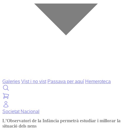
Galeries
Vist i no vist
Passava per aquí
Hemeroteca
Societat
Nacional
L’Observatori de la Infància permetrà estudiar i millorar la
situació dels nens