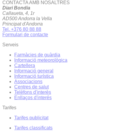
CONTACTA AMB NOSALTRES
Diari Bondia
Callaueta, 4, 1r
AD500 Andorra la Vella
Principat d'Andorra
Tel. +376 80 88 88
Formulari de contacte
Serveis
Farmàcies de guàrdia
Informació meteorològica
Cartellera
Informació general
Informació turística
Associacions
Centres de salut
Telèfons d'interès
Enllaços d'interés
Tarifes
Tarifes publicitat
Tarifes classificats