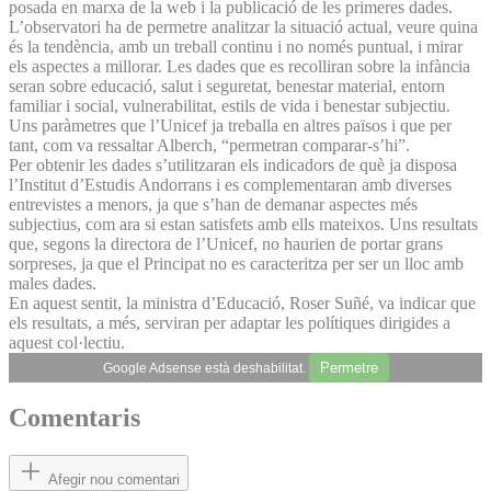
posada en marxa de la web i la publicació de les primeres dades.
L’observatori ha de permetre analitzar la situació actual, veure quina
és la tendència, amb un treball continu i no només puntual, i mirar
els aspectes a millorar. Les dades que es recolliran sobre la infància
seran sobre educació, salut i seguretat, benestar material, entorn
familiar i social, vulnerabilitat, estils de vida i benestar subjectiu.
Uns paràmetres que l’Unicef ja treballa en altres països i que per
tant, com va ressaltar Alberch, “permetran comparar-s’hi”.
Per obtenir les dades s’utilitzaran els indicadors de què ja disposa
l’Institut d’Estudis Andorrans i es complementaran amb diverses
entrevistes a menors, ja que s’han de demanar aspectes més
subjectius, com ara si estan satisfets amb ells mateixos. Uns resultats
que, segons la directora de l’Unicef, no haurien de portar grans
sorpreses, ja que el Principat no es caracteritza per ser un lloc amb
males dades.
En aquest sentit, la ministra d’Educació, Roser Suñé, va indicar que
els resultats, a més, serviran per adaptar les polítiques dirigides a
aquest col·lectiu.
Permetre
Google Adsense està deshabilitat.
Comentaris
Afegir nou comentari