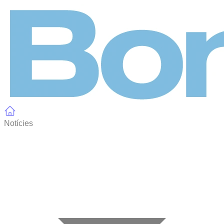
Panell de gestió de galetes
Notícies