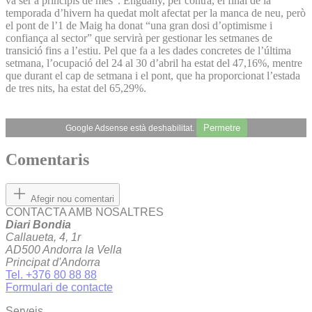
va ser a principis de mes”. Enguany, per contra, el final de la
temporada d’hivern ha quedat molt afectat per la manca de neu, però
el pont de l’1 de Maig ha donat “una gran dosi d’optimisme i
confiança al sector” que servirà per gestionar les setmanes de
transició fins a l’estiu. Pel que fa a les dades concretes de l’última
setmana, l’ocupació del 24 al 30 d’abril ha estat del 47,16%, mentre
que durant el cap de setmana i el pont, que ha proporcionat l’estada
de tres nits, ha estat del 65,29%.
Permetre
Google Adsense està deshabilitat.
Comentaris
Afegir nou comentari
CONTACTA AMB NOSALTRES
Diari Bondia
Callaueta, 4, 1r
AD500 Andorra la Vella
Principat d'Andorra
Tel. +376 80 88 88
Formulari de contacte
Serveis