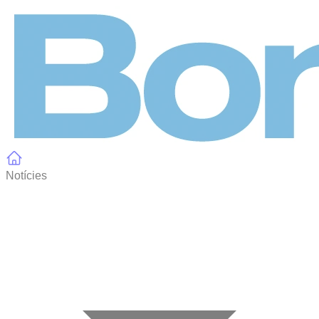
Panell de gestió de galetes
Notícies