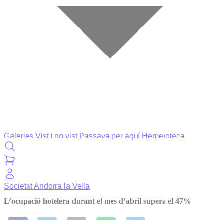
Galeries
Vist i no vist
Passava per aquí
Hemeroteca
Societat
Andorra la Vella
L’ocupació hotelera durant el mes d’abril supera el 47%