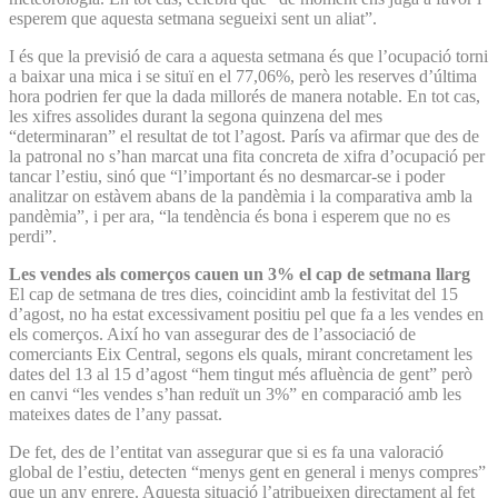
esperem que aquesta setmana segueixi sent un aliat”.
I és que la previsió de cara a aquesta setmana és que l’ocupació torni
a baixar una mica i se situï en el 77,06%, però les reserves d’última
hora podrien fer que la dada millorés de manera notable. En tot cas,
les xifres assolides durant la segona quinzena del mes
“determinaran” el resultat de tot l’agost. París va afirmar que des de
la patronal no s’han marcat una fita concreta de xifra d’ocupació per
tancar l’estiu, sinó que “l’important és no desmarcar-se i poder
analitzar on estàvem abans de la pandèmia i la comparativa amb la
pandèmia”, i per ara, “la tendència és bona i esperem que no es
perdi”.
Les vendes als comerços cauen un 3% el cap de setmana llarg
El cap de setmana de tres dies, coincidint amb la festivitat del 15
d’agost, no ha estat excessivament positiu pel que fa a les vendes en
els comerços. Així ho van assegurar des de l’associació de
comerciants Eix Central, segons els quals, mirant concretament les
dates del 13 al 15 d’agost “hem tingut més afluència de gent” però
en canvi “les vendes s’han reduït un 3%” en comparació amb les
mateixes dates de l’any passat.
De fet, des de l’entitat van assegurar que si es fa una valoració
global de l’estiu, detecten “menys gent en general i menys compres”
que un any enrere. Aquesta situació l’atribueixen directament al fet