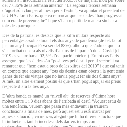
adherits a l’associació ha estat del 90,65% de mitjana, molt per sobre
del 77,36% de la setmana anterior. “La segona i tercera setmana
d’agost són clau per al mes i per a l’estiu”, va apuntar el president de
la UHA, Jordi París, que va remarcar que les dades “han progressat
com era de preveure, bé” i que s’han repartit de manera similar a
totes les parròquies.
Des de la patronal es destaca que la xifra millora respecte als
percentatges assolits durant els dos anys de pandèmia (de fet, fa tot
just un any l’ocupació va ser del 88%), alhora que s’admet que no
s’ha arribat encara als nivells d’abans de l’aparició de la Covid (el
2019 es va arribar al 92,5% d’ocupació hotelera). En tot cas París
assegura que les dades són “positives pel destí i per al sector” i va
remarcar que “hem estat a prop de les xifres del 2019” i que cal tenir
en compte que aquest any “tots els destins estan oberts i la gent tenia
ganes de fer els viatges que no havia pogut fer els dos últims anys”.
A més, un altre element positiu és que s’han pogut apujar els preus
respecte d’ara fa tres anys.
D’altra banda es manté un “nivell alt” de reserves d’última hora,
moltes entre 1 i 3 dies abans de l’arribada al destí. “Aquest estiu és
una tendència, veurem què passa més endavant i ja traurem
conclusions a finals de mes, però aquest estiu està marcat per
aquesta situació”, va indicar, afegint que hi ha diferents factors que
hi influeixen, tant la incertesa dels darrers temps com la
meteorologia. En tot cas, celebra que “de moment ens juga a favor i