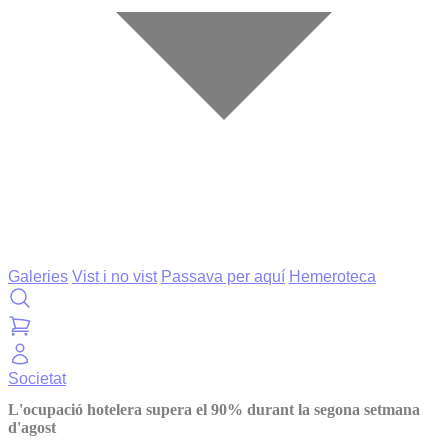
Galeries
Vist i no vist
Passava per aquí
Hemeroteca
Societat
L'ocupació hotelera supera el 90% durant la segona setmana
d'agost