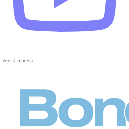
Versió impresa