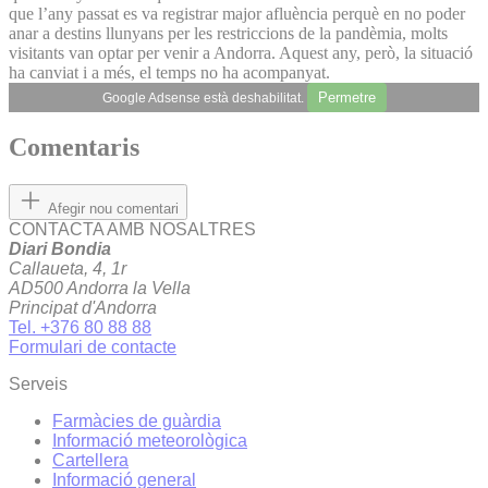
que l’any passat es va registrar major afluència perquè en no poder
anar a destins llunyans per les restriccions de la pandèmia, molts
visitants van optar per venir a Andorra. Aquest any, però, la situació
ha canviat i a més, el temps no ha acompanyat.
Permetre
Google Adsense està deshabilitat.
Comentaris
Afegir nou comentari
CONTACTA AMB NOSALTRES
Diari Bondia
Callaueta, 4, 1r
AD500 Andorra la Vella
Principat d'Andorra
Tel. +376 80 88 88
Formulari de contacte
Serveis
Farmàcies de guàrdia
Informació meteorològica
Cartellera
Informació general