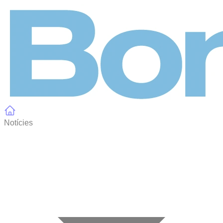
Panell de gestió de galetes
Notícies