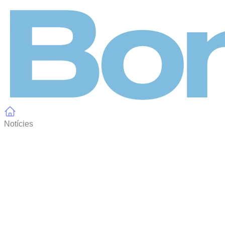
Panell de gestió de galetes
Notícies