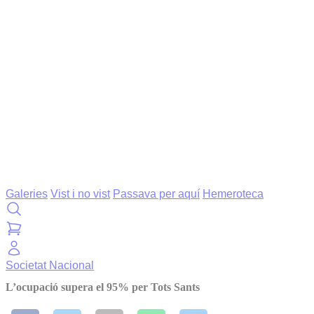
Galeries
Vist i no vist
Passava per aquí
Hemeroteca
Societat
Nacional
L’ocupació supera el 95% per Tots Sants