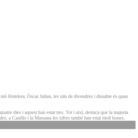
nió Hotelera, Òscar Julian, les nits de divendres i dissabte és quan
atre dies i aquest han estat tres. Tot i així, destaca que la majoria
ldes, a Canillo i la Massana les xifres també han estat molt bones.