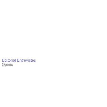
Editorial
Entrevistes
Opinió