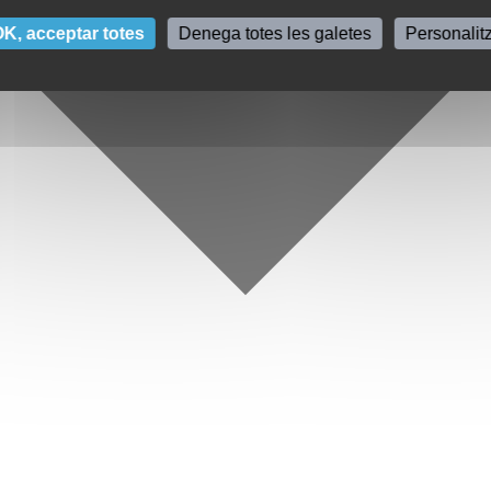
K, acceptar totes
Denega totes les galetes
Personalit