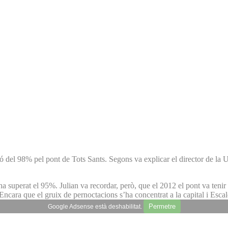
ó del 98% pel pont de Tots Sants. Segons va explicar el director de la U
 superat el 95%. Julian va recordar, però, que el 2012 el pont va tenir qu
 Encara que el gruix de pernoctacions s’ha concentrat a la capital i Esca
Permetre
Google Adsense està deshabilitat.