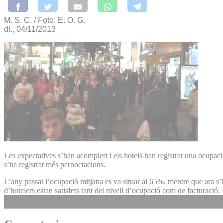
M. S. C. / Foto: E. O. G.
dl., 04/11/2013
Les expectatives s’han acomplert i els hotels han registrat una ocupaci
s’ha registrat més pernoctacions.
L’any passat l’ocupació mitjana es va situar al 65%, mentre que ara s’ha
d’hotelers estan satisfets tant del nivell d’ocupació com de facturació.