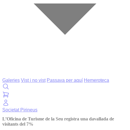
Galeries
Vist i no vist
Passava per aquí
Hemeroteca
Societat
Pirineus
L’Oficina de Turisme de la Seu registra una davallada de
visitants del 7%