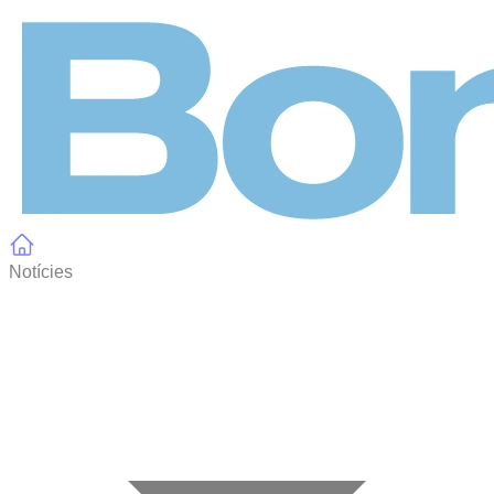
Panell de gestió de galetes
Notícies