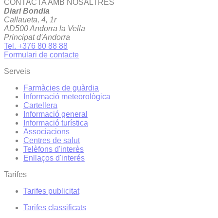
CONTACTA AMB NOSALTRES
Diari Bondia
Callaueta, 4, 1r
AD500 Andorra la Vella
Principat d'Andorra
Tel. +376 80 88 88
Formulari de contacte
Serveis
Farmàcies de guàrdia
Informació meteorològica
Cartellera
Informació general
Informació turística
Associacions
Centres de salut
Telèfons d'interès
Enllaços d'interés
Tarifes
Tarifes publicitat
Tarifes classificats