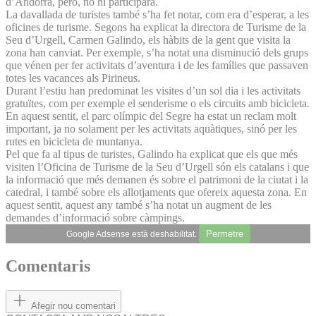
d’Andorra, però, no hi participarà.
La davallada de turistes també s’ha fet notar, com era d’esperar, a les
oficines de turisme. Segons ha explicat la directora de Turisme de la
Seu d’Urgell, Carmen Galindo, els hàbits de la gent que visita la
zona han canviat. Per exemple, s’ha notat una disminució dels grups
que vénen per fer activitats d’aventura i de les famílies que passaven
totes les vacances als Pirineus.
Durant l’estiu han predominat les visites d’un sol dia i les activitats
gratuïtes, com per exemple el senderisme o els circuits amb bicicleta.
En aquest sentit, el parc olímpic del Segre ha estat un reclam molt
important, ja no solament per les activitats aquàtiques, sinó per les
rutes en bicicleta de muntanya.
Pel que fa al tipus de turistes, Galindo ha explicat que els que més
visiten l’Oficina de Turisme de la Seu d’Urgell són els catalans i que
la informació que més demanen és sobre el patrimoni de la ciutat i la
catedral, i també sobre els allotjaments que ofereix aquesta zona. En
aquest sentit, aquest any també s’ha notat un augment de les
demandes d’informació sobre càmpings.
Permetre
Google Adsense està deshabilitat.
Comentaris
Afegir nou comentari