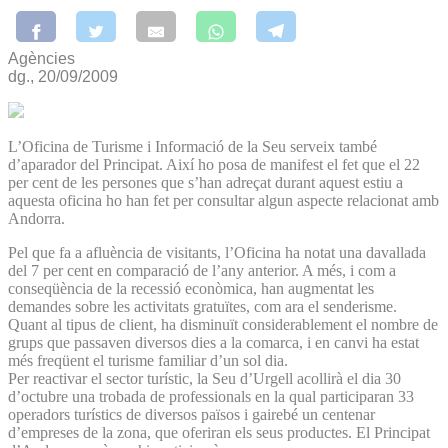
Agències
dg., 20/09/2009
L’Oficina de Turisme i Informació de la Seu serveix també
d’aparador del Principat. Així ho posa de manifest el fet que el 22
per cent de les persones que s’han adreçat durant aquest estiu a
aquesta oficina ho han fet per consultar algun aspecte relacionat amb
Andorra.
Pel que fa a afluència de visitants, l’Oficina ha notat una davallada
del 7 per cent en comparació de l’any anterior. A més, i com a
conseqüència de la recessió econòmica, han augmentat les
demandes sobre les activitats gratuïtes, com ara el senderisme.
Quant al tipus de client, ha disminuït considerablement el nombre de
grups que passaven diversos dies a la comarca, i en canvi ha estat
més freqüent el turisme familiar d’un sol dia.
Per reactivar el sector turístic, la Seu d’Urgell acollirà el dia 30
d’octubre una trobada de professionals en la qual participaran 33
operadors turístics de diversos països i gairebé un centenar
d’empreses de la zona, que oferiran els seus productes. El Principat