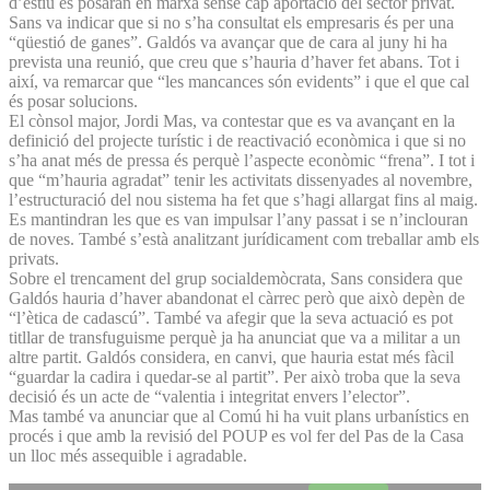
d’estiu es posaran en marxa sense cap aportació del sector privat.
Sans va indicar que si no s’ha consultat els empresaris és per una
“qüestió de ganes”. Galdós va avançar que de cara al juny hi ha
prevista una reunió, que creu que s’hauria d’haver fet abans. Tot i
així, va remarcar que “les mancances són evidents” i que el que cal
és posar solucions.
El cònsol major, Jordi Mas, va contestar que es va avançant en la
definició del projecte turístic i de reactivació econòmica i que si no
s’ha anat més de pressa és perquè l’aspecte econòmic “frena”. I tot i
que “m’hauria agradat” tenir les activitats dissenyades al novembre,
l’estructuració del nou sistema ha fet que s’hagi allargat fins al maig.
Es mantindran les que es van impulsar l’any passat i se n’inclouran
de noves. També s’està analitzant jurídicament com treballar amb els
privats.
Sobre el trencament del grup socialdemòcrata, Sans considera que
Galdós hauria d’haver abandonat el càrrec però que això depèn de
“l’ètica de cadascú”. També va afegir que la seva actuació es pot
titllar de transfuguisme perquè ja ha anunciat que va a militar a un
altre partit. Galdós considera, en canvi, que hauria estat més fàcil
“guardar la cadira i quedar-se al partit”. Per això troba que la seva
decisió és un acte de “valentia i integritat envers l’elector”.
Mas també va anunciar que al Comú hi ha vuit plans urbanístics en
procés i que amb la revisió del POUP es vol fer del Pas de la Casa
un lloc més assequible i agradable.