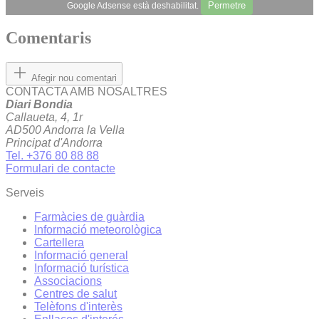
Permetre
Google Adsense està deshabilitat.
Comentaris
Afegir nou comentari
CONTACTA AMB NOSALTRES
Diari Bondia
Callaueta, 4, 1r
AD500 Andorra la Vella
Principat d'Andorra
Tel. +376 80 88 88
Formulari de contacte
Serveis
Farmàcies de guàrdia
Informació meteorològica
Cartellera
Informació general
Informació turística
Associacions
Centres de salut
Telèfons d'interès