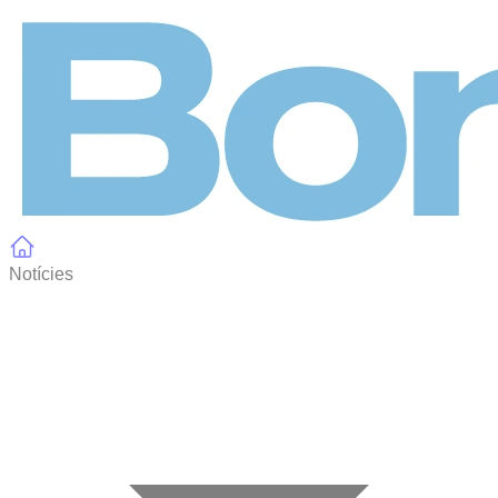
Panell de gestió de galetes
Notícies