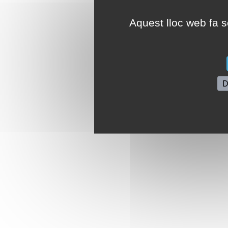
Aquest lloc web fa se
D