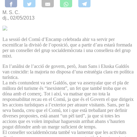
M. S. C.
dj., 02/05/2013
La sessió del Comú d’Encamp celebrada ahir va servir per
escenificar la divisió de l’oposició, que a partir d’ara estarà formada
per un conseller del grup socialdemòcrata i una consellera del grup
mixt.
En l’anàlisi de l’acció de govern, però, Joan Sans i Eluska Galdós
van coincidir: la majoria no disposa d’una estratègia clara en política
turística.
La més contundent va ser Galdós, que va assenyalar que el pla de
millora del turisme és “inexistent”, un fet que també troba que es
dóna amb el comerç. Tot i així, va matisar que no tota la
responsabilitat recau en el Comú, ja que és el Govern el que dirigeix
les accions turístiques a l’exterior per atraure visitants. Sans, per la
seva banda, creu que el Comú, tot i que està treballant per definir
diverses propostes, està anant “un pèl tard”, ja que si totes les
accions que es volen impulsar haguessin arribat abans s’haurien
pogut difondre amb un marge suficient de temps.
El conseller socialdemòcrata també va lamentar que les activitats