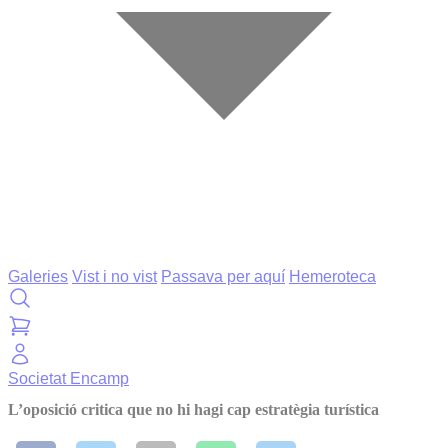
Galeries
Vist i no vist
Passava per aquí
Hemeroteca
Societat
Encamp
L’oposició critica que no hi hagi cap estratègia turística