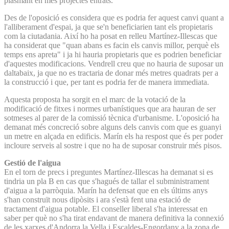
plasmant en més projectes entrats.
Des de l'oposició es considera que es podria fer aquest canvi quant a
l'alliberament d'espai, ja que se'n beneficiarien tant els propietaris
com la ciutadania. Així ho ha posat en relleu Martínez-Illescas que
ha considerat que "quan abans es facin els canvis millor, perquè els
temps ens apreta" i ja hi hauria propietaris que es podrien beneficiar
d'aquestes modificacions. Vendrell creu que no hauria de suposar un
daltabaix, ja que no es tractaria de donar més metres quadrats per a
la construcció i que, per tant es podria fer de manera immediata.
Aquesta proposta ha sorgit en el marc de la votació de la
modificació de fitxes i normes urbanístiques que ara hauran de ser
sotmeses al parer de la comissió tècnica d'urbanisme. L'oposició ha
demanat més concreció sobre alguns dels canvis com que es guanyi
un metre en alçada en edificis. Marín els ha respost que és per poder
incloure serveis al sostre i que no ha de suposar construir més pisos.
Gestió de l'aigua
En el torn de precs i preguntes Martínez-Illescas ha demanat si es
tindria un pla B en cas que s'hagués de tallar el subministrament
d'aigua a la parròquia. Marín ha defensat que en els últims anys
s'han construït nous dipòsits i ara s'està fent una estació de
tractament d'aigua potable. El conseller liberal s'ha interessat en
saber per què no s'ha tirat endavant de manera definitiva la connexió
de les xarxes d'Andorra la Vella i Escaldes-Engordany a la zona de