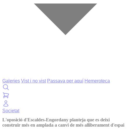
Galeries
Vist i no vist
Passava per aquí
Hemeroteca
Societat
L'oposició d'Escaldes-Engordany planteja que es deixi
construir més en amplada a canvi de més alliberament d'espai