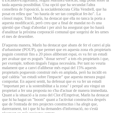
d'Escaldes-Engordany, Higini Martínez-Illescas, hagi posat sobre la
taula aquesta possibilitat. Una opció que ha secundat l'altra
consellera de l'oposició, la socialdemòcrata Cèlia Vendrell, que ha
posat en relleu que "no hauria de ser tan complicat fer-ho". La
cònsol major, Trini Marín, ha destacat que ella no tanca la porta a
aquesta modificació, però creu que a final de mandat no és una
qüestió que s'hagi d'abordar i per això ha assegurat que ho haurà
d'analitzar la pròxima corporació comunal que sorgeixi de les urnes
el mes de desembre.
D'aquesta manera, Marín ha destacat que abans de fer el canvi al pla
d'urbanisme (POUP), que permet que en aquesta zona els propietaris
puguin construir fins a 20 pisos alliberant espai, es va fer un estudi
per avaluar que es pogués "donar servei" a tots els propietaris i que,
per exemple, tothom tingués l'aigua necessària. Per tant no veuria
malament que a canvi d'alliberar més espai del 15% aquests
propietaris poguessin construir més en amplada, però ha incidit en
què caldria "un estudi sobre l'impacte" que aquesta mesura pugui
comportar. En aquest sentit, ha defensat que es va fer un estudi
"important per a la sostenibilitat a la zona" i perquè ara vingui un
propietari a fer una proposta no s'ha d'actuar de manera immediata.
Quant a la situació a la zona del Clot d'Emprivat, Marín ha destacat
que hi ha hagut un "boom" quant a l'activitat constructiva després
que de l'entrada de tres projectes constructius i ha afegit que,
darrerament, tot i que hi ha demandes d'informació, no s'està