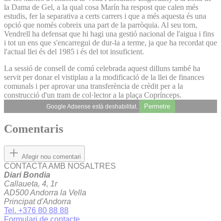
la Dama de Gel, a la qual cosa Marín ha respost que calen més
estudis, fer la separativa a certs carrers i que a més aquesta és una
opció que només cobreix una part de la parròquia. Al seu torn,
Vendrell ha defensat que hi hagi una gestió nacional de l'aigua i fins
i tot un ens que s'encarregui de dur-la a terme, ja que ha recordat que
l'actual llei és del 1985 i és del tot insuficient.
La sessió de consell de comú celebrada aquest dilluns també ha
servit per donar el vistiplau a la modificació de la llei de finances
comunals i per aprovar una transferència de crèdit per a la
construcció d'un tram de col·lector a la plaça Coprínceps.
Permetre
Google Adsense està deshabilitat.
Comentaris
Afegir nou comentari
CONTACTA AMB NOSALTRES
Diari Bondia
Callaueta, 4, 1r
AD500 Andorra la Vella
Principat d'Andorra
Tel. +376 80 88 88
Formulari de contacte