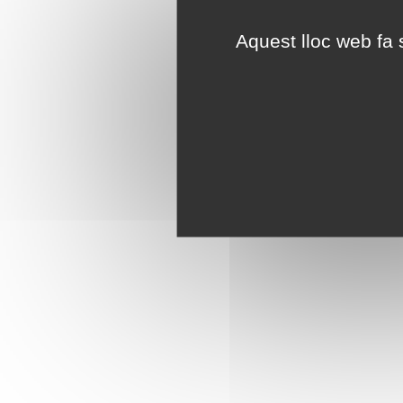
Aquest lloc web fa s