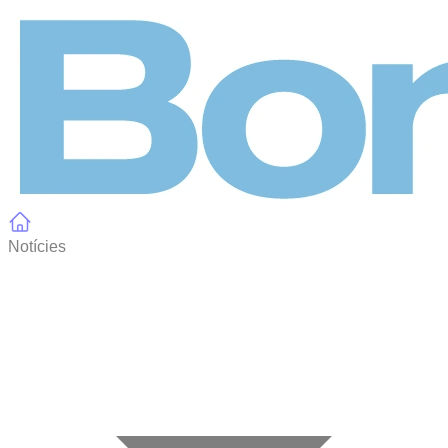
Panell de gestió de galetes
Notícies