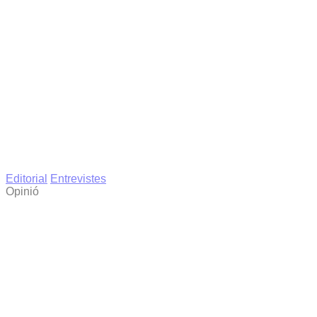
Editorial
Entrevistes
Opinió