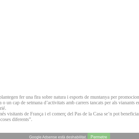
 plantegen fer una fira sobre natura i esports de muntanya per promocion
ra o un cap de setmana d’activitats amb carrers tancats per als vianants e
rié.
és visitants de França i el comerç del Pas de la Casa se’n pot beneficiar
 coses diferents”.
Permetre
Google Adsense està deshabilitat.