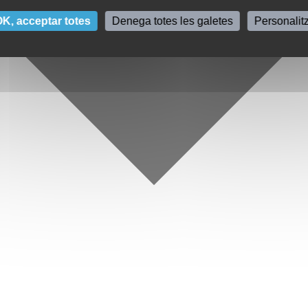
K, acceptar totes
Denega totes les galetes
Personalit