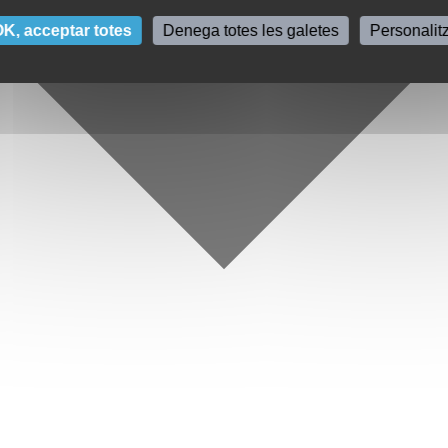
K, acceptar totes
Denega totes les galetes
Personalit