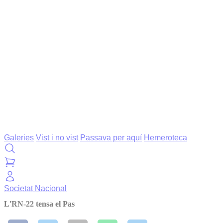
Galeries
Vist i no vist
Passava per aquí
Hemeroteca
Societat
Nacional
L'RN-22 tensa el Pas