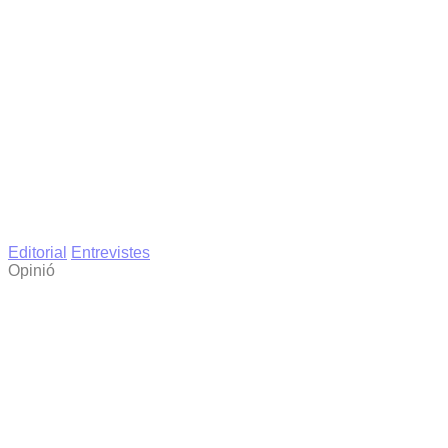
Editorial
Entrevistes
Opinió