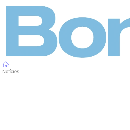
Panell de gestió de galetes
Notícies