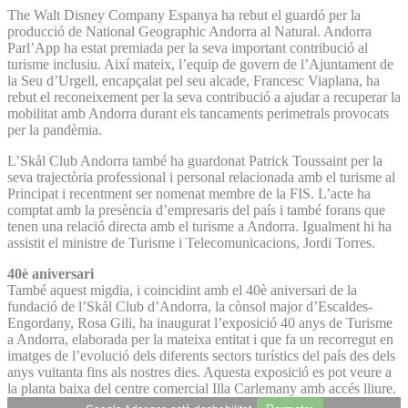
The Walt Disney Company Espanya ha rebut el guardó per la
producció de National Geographic Andorra al Natural. Andorra
Parl’App ha estat premiada per la seva important contribució al
turisme inclusiu. Així mateix, l’equip de govern de l’Ajuntament de
la Seu d’Urgell, encapçalat pel seu alcade, Francesc Viaplana, ha
rebut el reconeixement per la seva contribució a ajudar a recuperar la
mobilitat amb Andorra durant els tancaments perimetrals provocats
per la pandèmia.
L’Skål Club Andorra també ha guardonat Patrick Toussaint per la
seva trajectòria professional i personal relacionada amb el turisme al
Principat i recentment ser nomenat membre de la FIS. L’acte ha
comptat amb la presència d’empresaris del país i també forans que
tenen una relació directa amb el turisme a Andorra. Igualment hi ha
assistit el ministre de Turisme i Telecomunicacions, Jordi Torres.
40è aniversari
També aquest migdia, i coincidint amb el 40è aniversari de la
fundació de l’Skål Club d’Andorra, la cònsol major d’Escaldes-
Engordany, Rosa Gili, ha inaugurat l’exposició 40 anys de Turisme
a Andorra, elaborada per la mateixa entitat i que fa un recorregut en
imatges de l’evolució dels diferents sectors turístics del país des dels
anys vuitanta fins als nostres dies. Aquesta exposició es pot veure a
la planta baixa del centre comercial Illa Carlemany amb accés lliure.