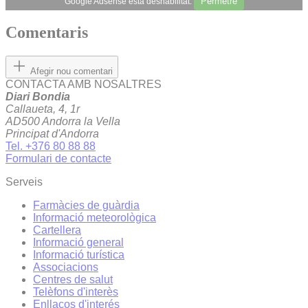
Permetre
Google Adsense està deshabilitat.
Comentaris
Afegir nou comentari
CONTACTA AMB NOSALTRES
Diari Bondia
Callaueta, 4, 1r
AD500 Andorra la Vella
Principat d'Andorra
Tel. +376 80 88 88
Formulari de contacte
Serveis
Farmàcies de guàrdia
Informació meteorològica
Cartellera
Informació general
Informació turística
Associacions
Centres de salut
Telèfons d'interès
Enllaços d'interés