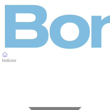
Panell de gestió de galetes
Notícies