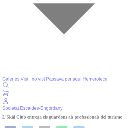
Galeries
Vist i no vist
Passava per aquí
Hemeroteca
Societat
Escaldes-Engordany
L’Skål Club entrega els guardons als professionals del turisme