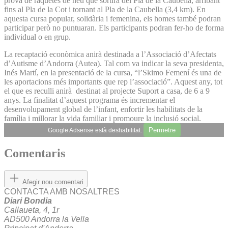
prova de raquetes de neu que sortirà del Pla de la Caubella, arribant
fins al Pla de la Cot i tornant al Pla de la Caubella (3,4 km). En
aquesta cursa popular, solidària i femenina, els homes també podran
participar però no puntuaran. Els participants podran fer-ho de forma
individual o en grup.
La recaptació econòmica anirà destinada a l’Associació d’Afectats
d’Autisme d’Andorra (Autea). Tal com va indicar la seva presidenta,
Inés Martí, en la presentació de la cursa, “l’Skimo Femení és una de
les aportacions més importants que rep l’associació”. Aquest any, tot
el que es reculli anirà destinat al projecte Suport a casa, de 6 a 9
anys. La finalitat d’aquest programa és incrementar el
desenvolupament global de l’infant, enfortir les habilitats de la
família i millorar la vida familiar i promoure la inclusió social.
Permetre
Google Adsense està deshabilitat.
Comentaris
Afegir nou comentari
CONTACTA AMB NOSALTRES
Diari Bondia
Callaueta, 4, 1r
AD500 Andorra la Vella