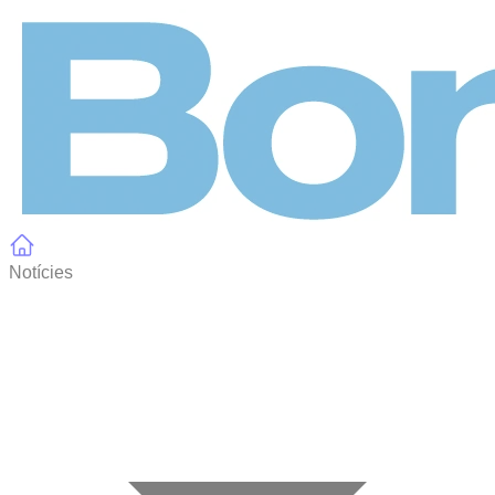
Panell de gestió de galetes
Notícies