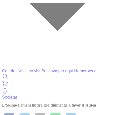
Galeries
Vist i no vist
Passava per aquí
Hemeroteca
Societat
L’Skimo Femení tindrà lloc diumenge a favor d’Autea