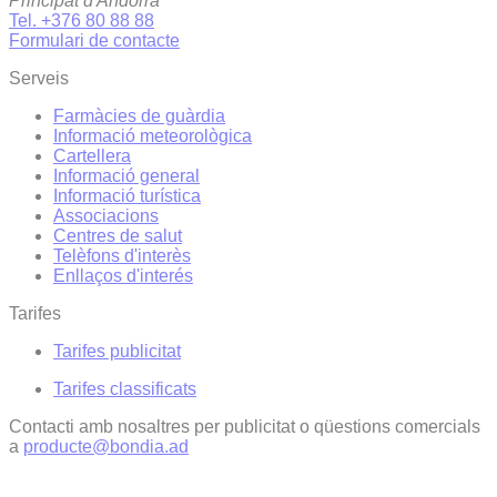
Principat d'Andorra
Tel. +376 80 88 88
Formulari de contacte
Serveis
Farmàcies de guàrdia
Informació meteorològica
Cartellera
Informació general
Informació turística
Associacions
Centres de salut
Telèfons d'interès
Enllaços d'interés
Tarifes
Tarifes publicitat
Tarifes classificats
Contacti amb nosaltres per publicitat o qüestions comercials
a
producte@bondia.ad