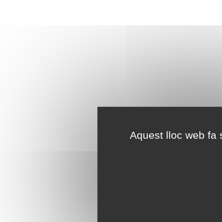
Aquest lloc web fa s