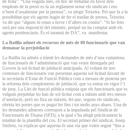
de festa”. “Una vegada més, en lloc de treballar en favor dels
empleats de la presó es fa un reglament sense els sindicats i ens
n’hem d’assabentar per la premsa”, va afegir Teixeira. Pel que fa a la
possibilitat que els agents hagin de fer el trasllat de presos, Teixeira
va dir que “alguns hi estan a favor i d’altres en contra”. “Si ho fem
serà per una imposició del ministre, perquè no ha comptat amb els
agents penitenciaris. És el tarannà de DA”, va manifestar.
La Batllia admet els recursos de més de 80 funcionaris que van
demanar la prejubilació
La Batllia ha admès a tràmit les demandes de més d’una vuitantena
de funcionaris de l’administració que van veure denegada pel
Govern la sol·licitud de jubilació anticipada. Al voltant de tres
centenars de funcionaris van presentar aquesta sol·licitud davant de
la secretaria d’Estat de Funció Pública com a mesura de protesta per
la reforma dels complements de jubilació, que va entrar en vigor l’1
de juny. La Llei de funció pública estipula que els funcionaris que es
vulguin prejubilar ho han de sol·licitar com a mínim amb tres mesos
d’antelació, però no fixa un màxim, fet que, segons els sindicats,
obriria les portes que es pugui fer fins i tot molts anys abans. Una de
les demandes admeses correspon a la impulsada pel Sindicat de
Funcionaris de Duana (SFD), a la qual s’ha afegit pràcticament la
totalitat de la plantilla del cos. El secretari primer del sindicat, Josep
Sinfreu, va explicar que aquesta és una via que volen seguir “fins a