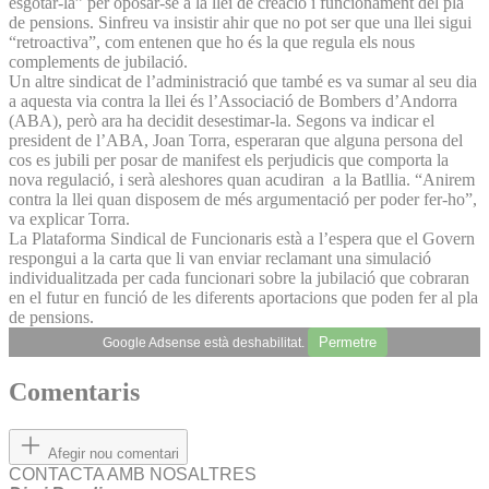
esgotar-la” per oposar-se a la llei de creació i funcionament del pla
de pensions. Sinfreu va insistir ahir que no pot ser que una llei sigui
“retroactiva”, com entenen que ho és la que regula els nous
complements de jubilació.
Un altre sindicat de l’administració que també es va sumar al seu dia
a aquesta via contra la llei és l’Associació de Bombers d’Andorra
(ABA), però ara ha decidit desestimar-la. Segons va indicar el
president de l’ABA, Joan Torra, esperaran que alguna persona del
cos es jubili per posar de manifest els perjudicis que comporta la
nova regulació, i serà aleshores quan acudiran a la Batllia. “Anirem
contra la llei quan disposem de més argumentació per poder fer-ho”,
va explicar Torra.
La Plataforma Sindical de Funcionaris està a l’espera que el Govern
respongui a la carta que li van enviar reclamant una simulació
individualitzada per cada funcionari sobre la jubilació que cobraran
en el futur en funció de les diferents aportacions que poden fer al pla
de pensions.
Permetre
Google Adsense està deshabilitat.
Comentaris
Afegir nou comentari
CONTACTA AMB NOSALTRES