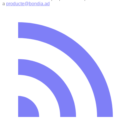
a
producte@bondia.ad