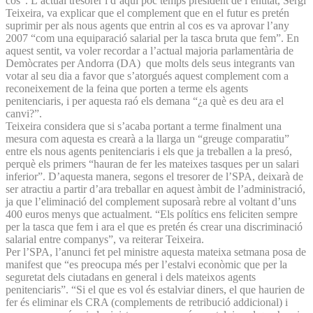
cos”. L’actual tresorer i d’aquí poc temps president de l’entitat, Sergi
Teixeira, va explicar que el complement que en el futur es pretén
suprimir per als nous agents que entrin al cos es va aprovar l’any
2007 “com una equiparació salarial per la tasca bruta que fem”. En
aquest sentit, va voler recordar a l’actual majoria parlamentària de
Demòcrates per Andorra (DA) que molts dels seus integrants van
votar al seu dia a favor que s’atorgués aquest complement com a
reconeixement de la feina que porten a terme els agents
penitenciaris, i per aquesta raó els demana “¿a què es deu ara el
canvi?”.
Teixeira considera que si s’acaba portant a terme finalment una
mesura com aquesta es crearà a la llarga un “greuge comparatiu”
entre els nous agents penitenciaris i els que ja treballen a la presó,
perquè els primers “hauran de fer les mateixes tasques per un salari
inferior”. D’aquesta manera, segons el tresorer de l’SPA, deixarà de
ser atractiu a partir d’ara treballar en aquest àmbit de l’administració,
ja que l’eliminació del complement suposarà rebre al voltant d’uns
400 euros menys que actualment. “Els polítics ens feliciten sempre
per la tasca que fem i ara el que es pretén és crear una discriminació
salarial entre companys”, va reiterar Teixeira.
Per l’SPA, l’anunci fet pel ministre aquesta mateixa setmana posa de
manifest que “es preocupa més per l’estalvi econòmic que per la
seguretat dels ciutadans en general i dels mateixos agents
penitenciaris”. “Si el que es vol és estalviar diners, el que haurien de
fer és eliminar els CRA (complements de retribució addicional) i