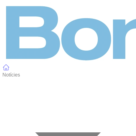
Panell de gestió de galetes
Notícies