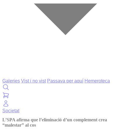
Galeries
Vist i no vist
Passava per aquí
Hemeroteca
Societat
L’SPA afirma que l’eliminació d’un complement crea
“malestar” al cos