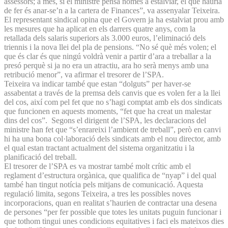
assessors; a més, si el ministre pensa només a estalviar, el que hauria
de fer és anar-se’n a la cartera de Finances”, va assenyalar Teixeira.
El representant sindical opina que el Govern ja ha estalviat prou amb
les mesures que ha aplicat en els darrers quatre anys, com la
retallada dels salaris superiors als 3.000 euros, l’eliminació dels
triennis i la nova llei del pla de pensions. “No sé què més volen; el
que és clar és que ningú voldrà venir a partir d’ara a treballar a la
presó perquè si ja no era un atractiu, ara ho serà menys amb una
retribució menor”, va afirmar el tresorer de l’SPA.
Teixeira va indicar també que estan “dolguts” per haver-se
assabentat a través de la premsa dels canvis que es volen fer a la llei
del cos, així com pel fet que no s’hagi comptat amb els dos sindicats
que funcionen en aquests moments, “fet que ha creat un malestar
dins del cos”. Segons el dirigent de l’SPA, les declaracions del
ministre han fet que “s’enrareixi l’ambient de treball”, però en canvi
hi ha una bona col·laboració dels sindicats amb el nou director, amb
el qual estan tractant actualment del sistema organitzatiu i la
planificació del treball.
El tresorer de l’SPA es va mostrar també molt crític amb el
reglament d’estructura orgànica, que qualifica de “nyap” i del qual
també han tingut notícia pels mitjans de comunicació. Aquesta
regulació limita, segons Teixeira, a tres les possibles noves
incorporacions, quan en realitat s’haurien de contractar una desena
de persones “per fer possible que totes les unitats puguin funcionar i
que tothom tingui unes condicions equitatives i faci els mateixos dies