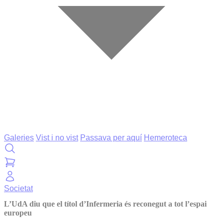
Galeries
Vist i no vist
Passava per aquí
Hemeroteca
Societat
L’UdA diu que el títol d’Infermeria és reconegut a tot l’espai
europeu