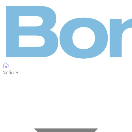
Panell de gestió de galetes
Notícies