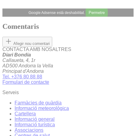
Permetre
Google Adsense està deshabilitat.
Comentaris
Afegir nou comentari
CONTACTA AMB NOSALTRES
Diari Bondia
Callaueta, 4, 1r
AD500 Andorra la Vella
Principat d'Andorra
Tel. +376 80 88 88
Formulari de contacte
Serveis
Farmàcies de guàrdia
Informació meteorològica
Cartellera
Informació general
Informació turística
Associacions
Centres de salut