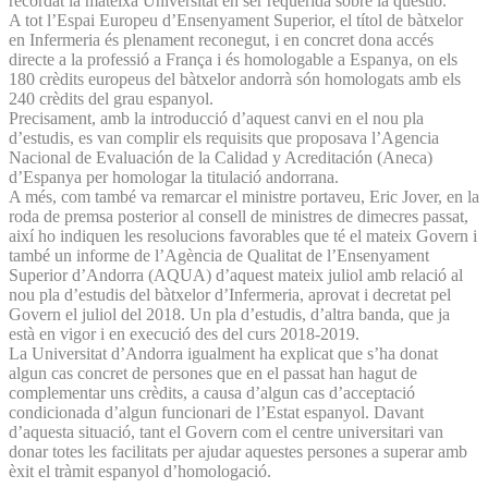
recordat la mateixa Universitat en ser requerida sobre la qüestió.
A tot l’Espai Europeu d’Ensenyament Superior, el títol de bàtxelor
en Infermeria és plenament reconegut, i en concret dona accés
directe a la professió a França i és homologable a Espanya, on els
180 crèdits europeus del bàtxelor andorrà són homologats amb els
240 crèdits del grau espanyol.
Precisament, amb la introducció d’aquest canvi en el nou pla
d’estudis, es van complir els requisits que proposava l’Agencia
Nacional de Evaluación de la Calidad y Acreditación (Aneca)
d’Espanya per homologar la titulació andorrana.
A més, com també va remarcar el ministre portaveu, Eric Jover, en la
roda de premsa posterior al consell de ministres de dimecres passat,
així ho indiquen les resolucions favorables que té el mateix Govern i
també un informe de l’Agència de Qualitat de l’Ensenyament
Superior d’Andorra (AQUA) d’aquest mateix juliol amb relació al
nou pla d’estudis del bàtxelor d’Infermeria, aprovat i decretat pel
Govern el juliol del 2018. Un pla d’estudis, d’altra banda, que ja
està en vigor i en execució des del curs 2018-2019.
La Universitat d’Andorra igualment ha explicat que s’ha donat
algun cas concret de persones que en el passat han hagut de
complementar uns crèdits, a causa d’algun cas d’acceptació
condicionada d’algun funcionari de l’Estat espanyol. Davant
d’aquesta situació, tant el Govern com el centre universitari van
donar totes les facilitats per ajudar aquestes persones a superar amb
èxit el tràmit espanyol d’homologació.