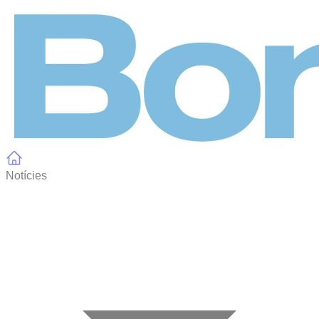
Panell de gestió de galetes
Notícies