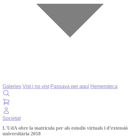
Galeries
Vist i no vist
Passava per aquí
Hemeroteca
Societat
L'UdA obre la matrícula per als estudis virtuals i d’extensió
universitària 2018