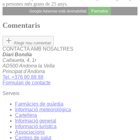
a persones més grans de 25 anys.
Permetre
Google Adsense està deshabilitat.
Comentaris
Afegir nou comentari
CONTACTA AMB NOSALTRES
Diari Bondia
Callaueta, 4, 1r
AD500 Andorra la Vella
Principat d'Andorra
Tel. +376 80 88 88
Formulari de contacte
Serveis
Farmàcies de guàrdia
Informació meteorològica
Cartellera
Informació general
Informació turística
Associacions
Centres de salut