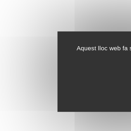
Aquest lloc web fa s