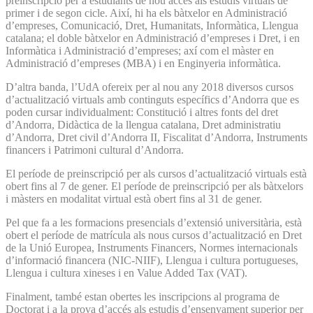
preinscripció per a estudiants de nou accés als estudis virtuals de
primer i de segon cicle. Així, hi ha els bàtxelor en Administració
d’empreses, Comunicació, Dret, Humanitats, Informàtica, Llengua
catalana; el doble bàtxelor en Administració d’empreses i Dret, i en
Informàtica i Administració d’empreses; axí com el màster en
Administració d’empreses (MBA) i en Enginyeria informàtica.
D’altra banda, l’UdA ofereix per al nou any 2018 diversos cursos
d’actualització virtuals amb continguts específics d’Andorra que es
poden cursar individualment: Constitució i altres fonts del dret
d’Andorra, Didàctica de la llengua catalana, Dret administratiu
d’Andorra, Dret civil d’Andorra II, Fiscalitat d’Andorra, Instruments
financers i Patrimoni cultural d’Andorra.
El període de preinscripció per als cursos d’actualització virtuals està
obert fins al 7 de gener. El període de preinscripció per als bàtxelors
i màsters en modalitat virtual està obert fins al 31 de gener.
Pel que fa a les formacions presencials d’extensió universitària, està
obert el període de matrícula als nous cursos d’actualització en Dret
de la Unió Europea, Instruments Financers, Normes internacionals
d’informació financera (NIC-NIIF), Llengua i cultura portugueses,
Llengua i cultura xineses i en Value Added Tax (VAT).
Finalment, també estan obertes les inscripcions al programa de
Doctorat i a la prova d’accés als estudis d’ensenyament superior per