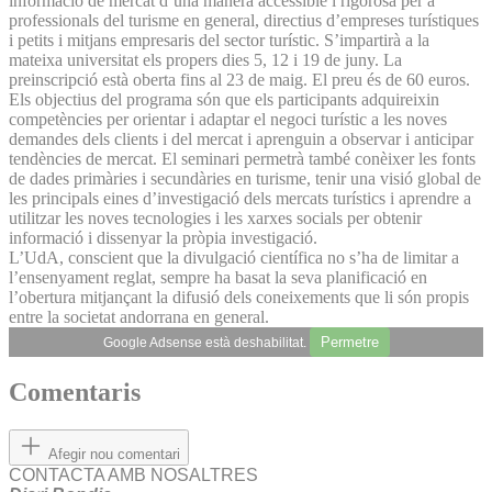
informació de mercat d’una manera accessible i rigorosa per a
professionals del turisme en general, directius d’empreses turístiques
i petits i mitjans empresaris del sector turístic. S’impartirà a la
mateixa universitat els propers dies 5, 12 i 19 de juny. La
preinscripció està oberta fins al 23 de maig. El preu és de 60 euros.
Els objectius del programa són que els participants adquireixin
competències per orientar i adaptar el negoci turístic a les noves
demandes dels clients i del mercat i aprenguin a observar i anticipar
tendències de mercat. El seminari permetrà també conèixer les fonts
de dades primàries i secundàries en turisme, tenir una visió global de
les principals eines d’investigació dels mercats turístics i aprendre a
utilitzar les noves tecnologies i les xarxes socials per obtenir
informació i dissenyar la pròpia investigació.
L’UdA, conscient que la divulgació científica no s’ha de limitar a
l’ensenyament reglat, sempre ha basat la seva planificació en
l’obertura mitjançant la difusió dels coneixements que li són propis
entre la societat andorrana en general.
Permetre
Google Adsense està deshabilitat.
Comentaris
Afegir nou comentari
CONTACTA AMB NOSALTRES