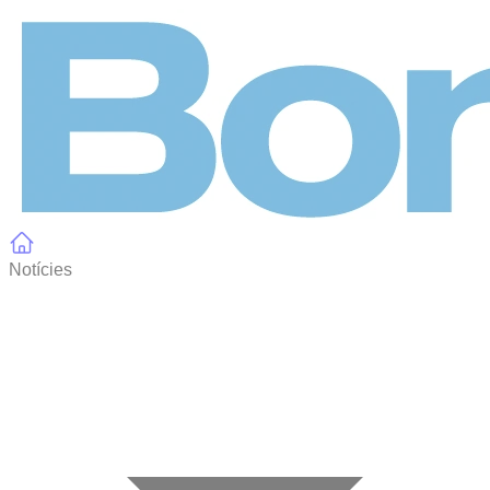
Panell de gestió de galetes
Notícies