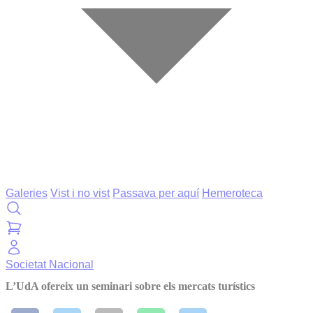
Galeries
Vist i no vist
Passava per aquí
Hemeroteca
Societat
Nacional
L’UdA ofereix un seminari sobre els mercats turístics