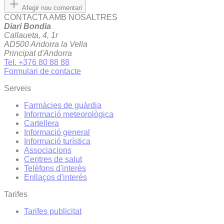
Afegir nou comentari
CONTACTA AMB NOSALTRES
Diari Bondia
Callaueta, 4, 1r
AD500 Andorra la Vella
Principat d'Andorra
Tel. +376 80 88 88
Formulari de contacte
Serveis
Farmàcies de guàrdia
Informació meteorològica
Cartellera
Informació general
Informació turística
Associacions
Centres de salut
Telèfons d'interès
Enllaços d'interés
Tarifes
Tarifes publicitat