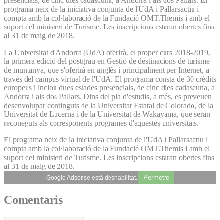
presencials, de cinc dies cadascuna, a Andorra i als dos Pallars. El
programa neix de la iniciativa conjunta de l'UdA i Pallarsactiu i
compta amb la col·laboració de la Fundació OMT.Themis i amb el
suport del ministeri de Turisme. Les inscripcions estaran obertes fins
al 31 de maig de 2018.
La Universitat d'Andorra (UdA) oferirà, el proper curs 2018-2019,
la primera edició del postgrau en Gestió de destinacions de turisme
de muntanya, que s'oferirà en anglès i principalment per Internet, a
través del campus virtual de l'UdA. El programa consta de 30 crèdits
europeus i inclou dues estades presencials, de cinc dies cadascuna, a
Andorra i als dos Pallars. Dins del pla d'estudis, a més, es preveuen
desenvolupar continguts de la Universitat Estatal de Colorado, de la
Universitat de Lucerna i de la Universitat de Wakayama, que seran
reconeguts als corresponents programes d'aquestes universitats.
El programa neix de la iniciativa conjunta de l'UdA i Pallarsactiu i
compta amb la col·laboració de la Fundació OMT.Themis i amb el
suport del ministeri de Turisme. Les inscripcions estaran obertes fins
al 31 de maig de 2018.
Permetre
Google Adsense està deshabilitat.
Comentaris