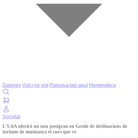
Galeries
Vist i no vist
Passava per aquí
Hemeroteca
Societat
L'UdA oferirà un nou postgrau en Gestió de destinacions de
turisme de muntanya el curs que ve