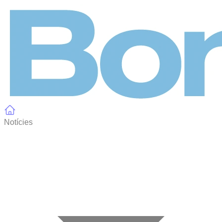
Panell de gestió de galetes
Notícies