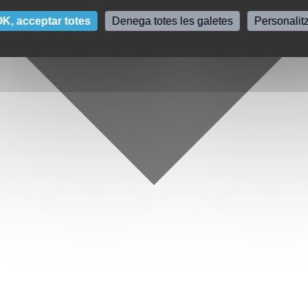
K, acceptar totes
Denega totes les galetes
Personalit