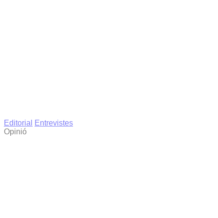
Editorial
Entrevistes
Opinió