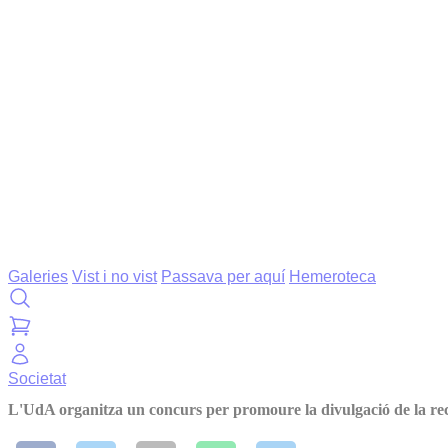
Galeries
Vist i no vist
Passava per aquí
Hemeroteca
Societat
L'UdA organitza un concurs per promoure la divulgació de la re