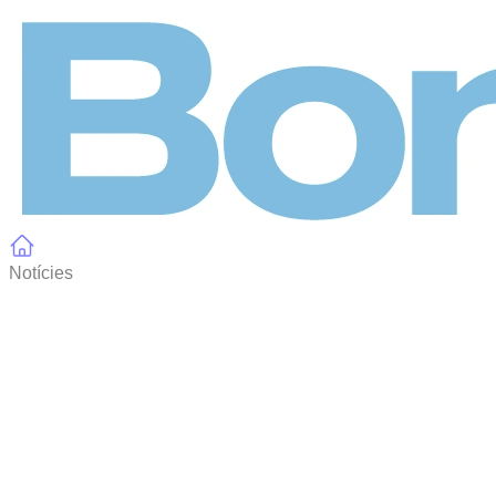
Panell de gestió de galetes
Notícies