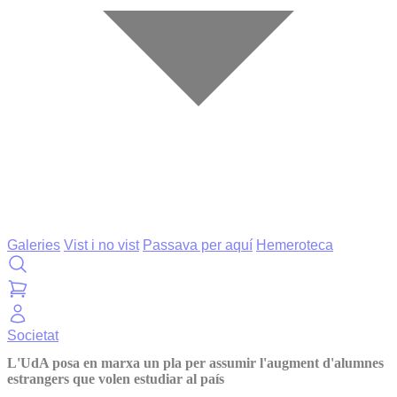
Galeries
Vist i no vist
Passava per aquí
Hemeroteca
Societat
L'UdA posa en marxa un pla per assumir l'augment d'alumnes
estrangers que volen estudiar al país