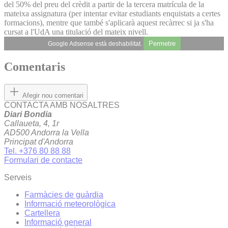
del 50% del preu del crèdit a partir de la tercera matrícula de la
mateixa assignatura (per intentar evitar estudiants enquistats a certes
formacions), mentre que també s'aplicarà aquest recàrrec si ja s'ha
cursat a l'UdA una titulació del mateix nivell.
Permetre
Google Adsense està deshabilitat.
Comentaris
Afegir nou comentari
CONTACTA AMB NOSALTRES
Diari Bondia
Callaueta, 4, 1r
AD500 Andorra la Vella
Principat d'Andorra
Tel. +376 80 88 88
Formulari de contacte
Serveis
Farmàcies de guàrdia
Informació meteorològica
Cartellera
Informació general