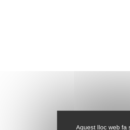
Aquest lloc web fa s