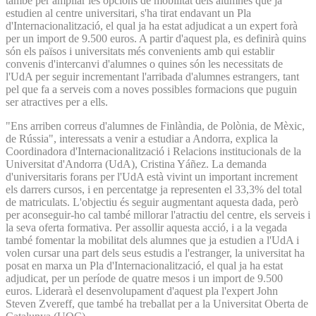
també per ampliar les opcions de mobilitat dels alumnes que ja
estudien al centre universitari, s'ha tirat endavant un Pla
d'Internacionalització, el qual ja ha estat adjudicat a un expert forà
per un import de 9.500 euros. A partir d'aquest pla, es definirà quins
són els països i universitats més convenients amb qui establir
convenis d'intercanvi d'alumnes o quines són les necessitats de
l'UdA per seguir incrementant l'arribada d'alumnes estrangers, tant
pel que fa a serveis com a noves possibles formacions que puguin
ser atractives per a ells.
"Ens arriben correus d'alumnes de Finlàndia, de Polònia, de Mèxic,
de Rússia", interessats a venir a estudiar a Andorra, explica la
Coordinadora d'Internacionalització i Relacions institucionals de la
Universitat d'Andorra (UdA), Cristina Yáñez. La demanda
d'universitaris forans per l'UdA està vivint un important increment
els darrers cursos, i en percentatge ja representen el 33,3% del total
de matriculats. L'objectiu és seguir augmentant aquesta dada, però
per aconseguir-ho cal també millorar l'atractiu del centre, els serveis i
la seva oferta formativa. Per assollir aquesta acció, i a la vegada
també fomentar la mobilitat dels alumnes que ja estudien a l'UdA i
volen cursar una part dels seus estudis a l'estranger, la universitat ha
posat en marxa un Pla d'Internacionalització, el qual ja ha estat
adjudicat, per un període de quatre mesos i un import de 9.500
euros. Liderarà el desenvolupament d'aquest pla l'expert John
Steven Zvereff, que també ha treballat per a la Universitat Oberta de