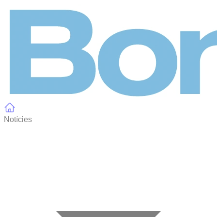
Panell de gestió de galetes
Notícies