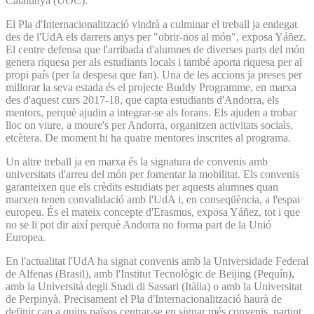
Catalunya (UOC).
El Pla d'Internacionalització vindrà a culminar el treball ja endegat
des de l'UdA els darrers anys per "obrir-nos al món", exposa Yáñez.
El centre defensa que l'arribada d'alumnes de diverses parts del món
genera riquesa per als estudiants locals i també aporta riquesa per al
propi país (per la despesa que fan). Una de les accions ja preses per
millorar la seva estada és el projecte Buddy Programme, en marxa
des d'aquest curs 2017-18, que capta estudiants d'Andorra, els
mentors, perquè ajudin a integrar-se als forans. Els ajuden a trobar
lloc on viure, a moure's per Andorra, organitzen activitats socials,
etcètera. De moment hi ha quatre mentores inscrites al programa.
Un altre treball ja en marxa és la signatura de convenis amb
universitats d'arreu del món per fomentar la mobilitat. Els convenis
garanteixen que els crèdits estudiats per aquests alumnes quan
marxen tenen convalidació amb l'UdA i, en conseqüència, a l'espai
europeu. És el mateix concepte d'Erasmus, exposa Yáñez, tot i que
no se li pot dir així perquè Andorra no forma part de la Unió
Europea.
En l'actualitat l'UdA ha signat convenis amb la Universidade Federal
de Alfenas (Brasil), amb l'Institut Tecnològic de Beijing (Pequín),
amb la Università degli Studi di Sassari (Itàlia) o amb la Universitat
de Perpinyà. Precisament el Pla d'Internacionalització haurà de
definir cap a quins països centrar-se en signar més convenis, partint