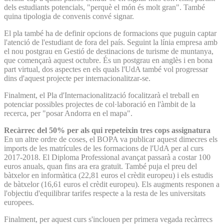
dels estudiants potencials, "perquè el món és molt gran". També
quina tipologia de convenis convé signar.
El pla també ha de definir opcions de formacions que puguin captar
l'atenció de l'estudiant de fora del país. Seguint la línia empresa amb
el nou postgrau en Gestió de destinacions de turisme de muntanya,
que començarà aquest octubre. És un postgrau en anglès i en bona
part virtual, dos aspectes en els quals l'UdA també vol progressar
dins d'aquest projecte per internacionalitzar-se.
Finalment, el Pla d'Internacionalització focalitzarà el treball en
potenciar possibles projectes de col·laboració en l'àmbit de la
recerca, per "posar Andorra en el mapa".
Recàrrec del 50% per als qui repeteixin tres cops assignatura
En un altre ordre de coses, el BOPA va publicar aquest dimecres els
imports de les matrícules de les formacions de l'UdA per al curs
2017-2018. El Diploma Professional avançat passarà a costar 100
euros anuals, quan fins ara era gratuït. També puja el preu del
bàtxelor en informàtica (22,81 euros el crèdit europeu) i els estudis
de bàtxelor (16,61 euros el crèdit europeu). Els augments responen a
l'objectiu d'equilibrar tarifes respecte a la resta de les universitats
europees.
Finalment, per aquest curs s'inclouen per primera vegada recàrrecs