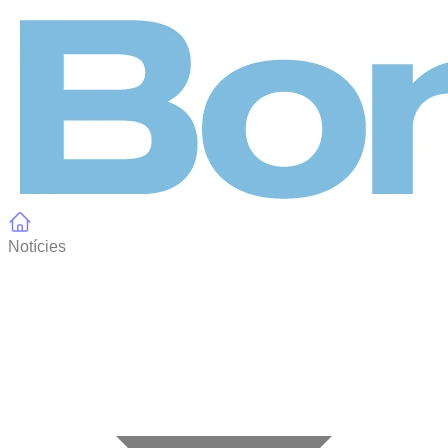
Panell de gestió de galetes
Notícies