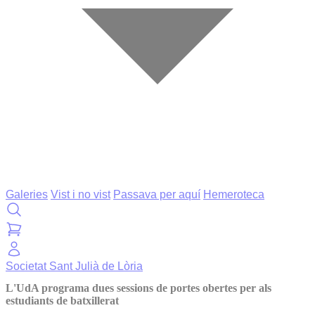
Galeries
Vist i no vist
Passava per aquí
Hemeroteca
Societat
Sant Julià de Lòria
L'UdA programa dues sessions de portes obertes per als
estudiants de batxillerat