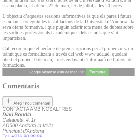
lliure, tindran lloc a la sala d’actes de la Universitat d’Andorra, a la
sisena planta, els dijous 22 de març i 5 de juliol, a les 20 hores.
L’objectiu d’aquestes sessions informatives és que els pares i futurs
estudiants coneguin les instal·lacions de la Universitat d’Andorra i la
seva oferta formativa, i que puguin aclarir tota mena de dubtes sobre
les sortides professionals i acadèmiques dels estudis que s’hi
imparteixen.
Cal recordar que el període de preinscripcions per al proper curs, un
tràmit que es formalitzarà a través del web www.uda.ad, quedarà
obert el proper 10 de març i més endavant s'informarà de l’oferta de
formacions.
Permetre
Google Adsense està deshabilitat.
Comentaris
Afegir nou comentari
CONTACTA AMB NOSALTRES
Diari Bondia
Callaueta, 4, 1r
AD500 Andorra la Vella
Principat d'Andorra
Tel. +376 80 88 88