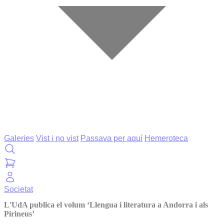
Galeries
Vist i no vist
Passava per aquí
Hemeroteca
Societat
L'UdA publica el volum ‘Llengua i literatura a Andorra i als
Pirineus’