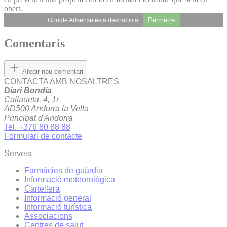
obert.
Permetre
Google Adsense està deshabilitat.
Comentaris
Afegir nou comentari
CONTACTA AMB NOSALTRES
Diari Bondia
Callaueta, 4, 1r
AD500 Andorra la Vella
Principat d'Andorra
Tel. +376 80 88 88
Formulari de contacte
Serveis
Farmàcies de guàrdia
Informació meteorològica
Cartellera
Informació general
Informació turística
Associacions
Centres de salut