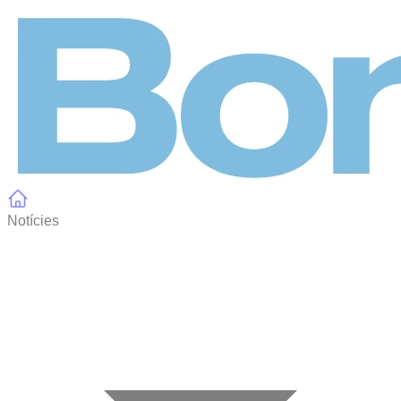
Panell de gestió de galetes
Notícies