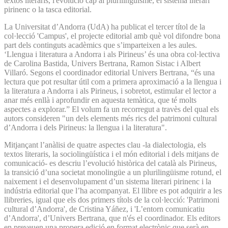
textos literaris, l'evolució cap al plurilingüisme, el sistema literari
pirinenc o la tasca editorial.
La Universitat d’Andorra (UdA) ha publicat el tercer títol de la
col·lecció 'Campus', el projecte editorial amb què vol difondre bona
part dels continguts acadèmics que s’imparteixen a les aules.
‘Llengua i literatura a Andorra i als Pirineus’ és una obra col·lectiva
de Carolina Bastida, Univers Bertrana, Ramon Sistac i Albert
Villaró. Segons el coordinador editorial Univers Bertrana, “és una
lectura que pot resultar útil com a primera aproximació a la llengua i
la literatura a Andorra i als Pirineus, i sobretot, estimular el lector a
anar més enllà i aprofundir en aquesta temàtica, que té molts
aspectes a explorar.” El volum fa un recorregut a travès del qual els
autors consideren "un dels elements més rics del patrimoni cultural
d’Andorra i dels Pirineus: la llengua i la literatura".
Mitjançant l’anàlisi de quatre aspectes clau -la dialectologia, els
textos literaris, la sociolingüística i el món editorial i dels mitjans de
comunicació- es descriu l’evolució històrica del català als Pirineus,
la transició d’una societat monolingüe a un plurilingüisme rotund, el
naixement i el desenvolupament d’un sistema literari pirinenc i la
indústria editorial que l’ha acompanyat. El llibre es pot adquirir a les
llibreries, igual que els dos primers títols de la col·lecció: 'Patrimoni
cultural d’Andorra', de Cristina Yáñez, i 'L’entorn comunicatiu
d’Andorra', d’Univers Bertrana, que n'és el coordinador. Els editors
en preveuen una propera edició en format electrònic que serà en