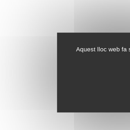
Aquest lloc web fa s