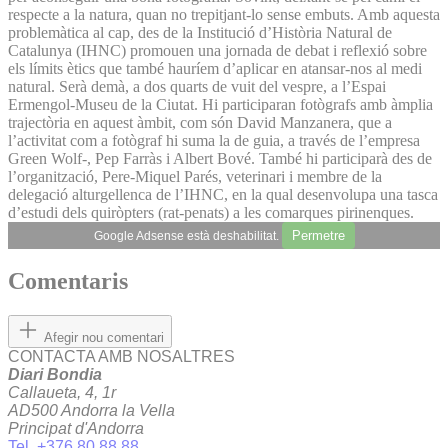
respecte a la natura, quan no trepitjant-lo sense embuts. Amb aquesta
problemàtica al cap, des de la Institució d’Història Natural de
Catalunya (IHNC) promouen una jornada de debat i reflexió sobre
els límits ètics que també hauríem d’aplicar en atansar-nos al medi
natural. Serà demà, a dos quarts de vuit del vespre, a l’Espai
Ermengol-Museu de la Ciutat. Hi participaran fotògrafs amb àmplia
trajectòria en aquest àmbit, com són David Manzanera, que a
l’activitat com a fotògraf hi suma la de guia, a través de l’empresa
Green Wolf-, Pep Farràs i Albert Bové. També hi participarà des de
l’organització, Pere-Miquel Parés, veterinari i membre de la
delegació alturgellenca de l’IHNC, en la qual desenvolupa una tasca
d’estudi dels quiròpters (rat-penats) a les comarques pirinenques.
Permetre
Google Adsense està deshabilitat.
Comentaris
Afegir nou comentari
CONTACTA AMB NOSALTRES
Diari Bondia
Callaueta, 4, 1r
AD500 Andorra la Vella
Principat d'Andorra
Tel. +376 80 88 88