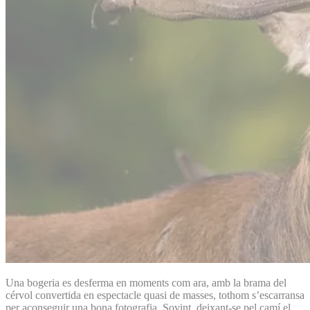
Una bogeria es desferma en moments com ara, amb la brama del
cérvol convertida en espectacle quasi de masses, tothom s’escarransa
per aconseguir una bona fotografia. Sovint, deixant-se pel camí el