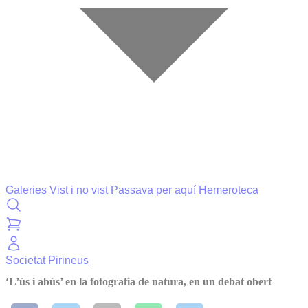
Galeries
Vist i no vist
Passava per aquí
Hemeroteca
Societat
Pirineus
‘L’ús i abús’ en la fotografia de natura, en un debat obert