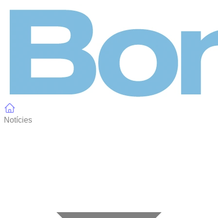
Panell de gestió de galetes
Notícies