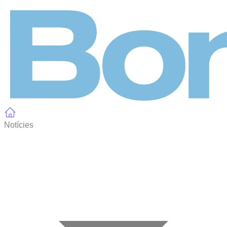
Panell de gestió de galetes
Notícies