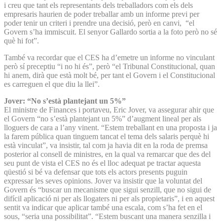
i creu que tant els representants dels treballadors com els dels
empresaris haurien de poder treballar amb un informe previ per
poder tenir un criteri i prendre una decisió, però en canvi, “el
Govern s’ha immiscuit. El senyor Gallardo sortia a la foto però no sé
què hi fot”.
També va recordar que el CES ha d’emetre un informe no vinculant
però sí preceptiu “i no hi és”, però “el Tribunal Constitucional, quan
hi anem, dirà que està molt bé, per tant el Govern i el Constitucional
es carreguen el que diu la llei”.
Jover: “No s’està plantejant un 5%”
El ministre de Finances i portaveu, Eric Jover, va assegurar ahir que
el Govern “no s’està plantejant un 5%” d’augment lineal per als
lloguers de cara a l’any vinent. “Estem treballant en una proposta i ja
la farem pública quan tinguem tancat el tema dels salaris perquè hi
està vinculat”, va insistir, tal com ja havia dit en la roda de premsa
posterior al consell de ministres, en la qual va remarcar que des del
seu punt de vista el CES no és el lloc adequat pe tractar aquesta
qüestió si bé va defensar que tots els actors presents puguin
expressar les seves opinions. Jover va insistir que la voluntat del
Govern és “buscar un mecanisme que sigui senzill, que no sigui de
difícil aplicació ni per als llogaters ni per als propietaris”, i en aquest
sentit va indicar que aplicar també una escala, com s’ha fet en el
sous, “seria una possibilitat”. “Estem buscant una manera senzilla i