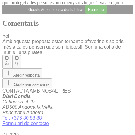
que protegeixi les persones amb menys revinguts”, va assegurar.
Permetre
Google Adsense està deshabilitat.
Comentaris
Yoli
Amb aquesta proposta estan tornant a afavorir els salaris
més alts, es pensen que som idiotes!!! Són una colla de
inútils i uns pirates
👍
👎
Afegir resposta
Afegir nou comentari
CONTACTA AMB NOSALTRES
Diari Bondia
Callaueta, 4, 1r
AD500 Andorra la Vella
Principat d'Andorra
Tel. +376 80 88 88
Formulari de contacte
Serveis