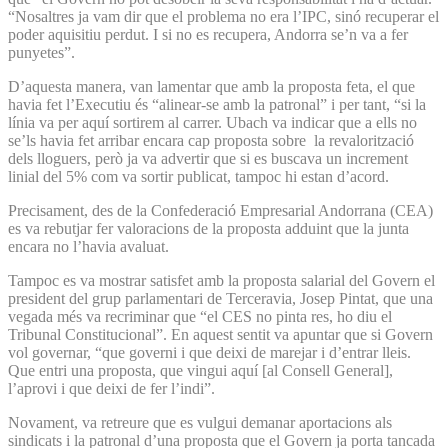
“Nosaltres ja vam dir que el problema no era l’IPC, sinó recuperar el
poder aquisitiu perdut. I si no es recupera, Andorra se’n va a fer
punyetes”.
D’aquesta manera, van lamentar que amb la proposta feta, el que
havia fet l’Executiu és “alinear-se amb la patronal” i per tant, “si la
línia va per aquí sortirem al carrer. Ubach va indicar que a ells no
se’ls havia fet arribar encara cap proposta sobre la revalorització
dels lloguers, però ja va advertir que si es buscava un increment
linial del 5% com va sortir publicat, tampoc hi estan d’acord.
Precisament, des de la Confederació Empresarial Andorrana (CEA)
es va rebutjar fer valoracions de la proposta adduint que la junta
encara no l’havia avaluat.
Tampoc es va mostrar satisfet amb la proposta salarial del Govern el
president del grup parlamentari de Terceravia, Josep Pintat, que una
vegada més va recriminar que “el CES no pinta res, ho diu el
Tribunal Constitucional”. En aquest sentit va apuntar que si Govern
vol governar, “que governi i que deixi de marejar i d’entrar lleis.
Que entri una proposta, que vingui aquí [al Consell General],
l’aprovi i que deixi de fer l’indi”.
Novament, va retreure que es vulgui demanar aportacions als
sindicats i la patronal d’una proposta que el Govern ja porta tancada