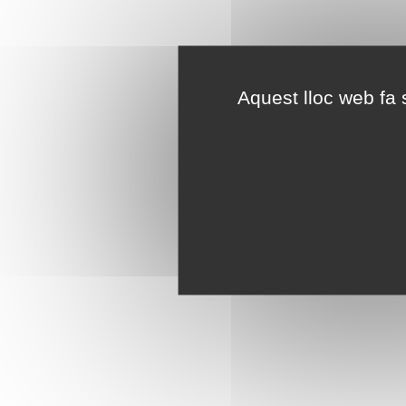
Aquest lloc web fa s