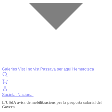
Galeries
Vist i no vist
Passava per aquí
Hemeroteca
Societat
Nacional
L’USdA avisa de mobilitzacions per la proposta salarial del
Govern