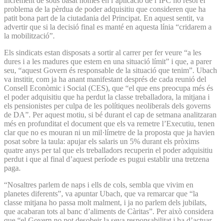
increment de sous basat només en l’aplicació de l’IPC no resol el
problema de la pèrdua de poder adquisitiu que consideren que ha
patit bona part de la ciutadania del Principat. En aquest sentit, va
advertir que si la decisió final es manté en aquesta línia “cridarem a
la mobilització”.
Els sindicats estan disposats a sortir al carrer per fer veure “a les
dures i a les madures que estem en una situació límit” i que, a parer
seu, “aquest Govern és responsable de la situació que tenim”. Ubach
va institir, com ja ha anant manifestant després de cada reunió del
Consell Econòmic i Social (CES), que “el que ens preocupa més és
el poder adquisitiu que ha perdut la classe treballadora, la mitjana i
els pensionistes per culpa de les polítiques neoliberals dels governs
de DA”. Per aquest motiu, si bé durant el cap de setmana analitzaran
més en profunditat el document que els va remetre l’Executiu, tenen
clar que no es mouran ni un mil·límetre de la proposta que ja havien
posat sobre la taula: apujar els salaris un 5% durant els pròxims
quatre anys per tal que els treballadors recuperin el poder adquisitiu
perdut i que al final d’aquest període es pugui establir una tretzena
paga.
“Nosaltres parlem de naps i ells de cols, sembla que vivim en
planetes diferents”, va apuntar Ubach, que va remarcar que “la
classe mitjana ho passa molt malment, i ja no parlem dels jubilats,
que acabaran tots al banc d’aliments de Càritas”. Per això considera
que “el Govern no pot desobeir la seva responsabilitat i ha d’actuar.