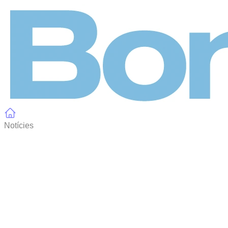
Panell de gestió de galetes
Notícies