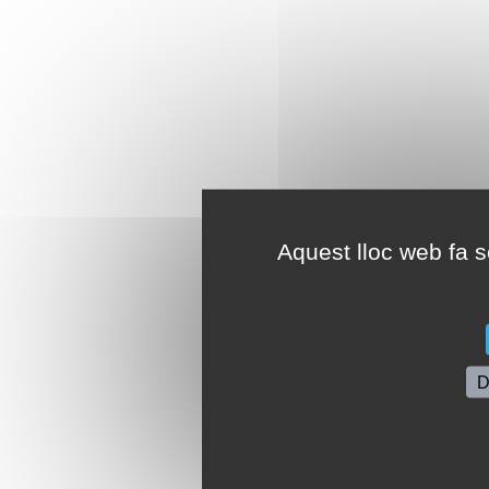
Aquest lloc web fa se
D