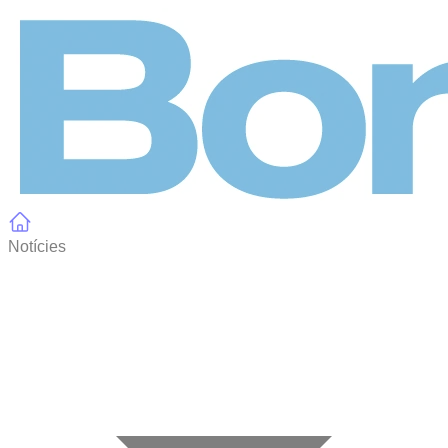
Panell de gestió de galetes
Notícies