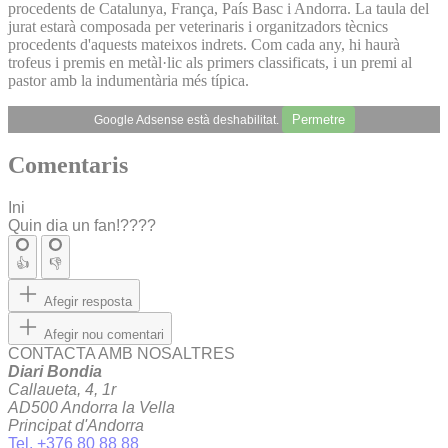
procedents de Catalunya, França, País Basc i Andorra. La taula del
jurat estarà composada per veterinaris i organitzadors tècnics
procedents d'aquests mateixos indrets. Com cada any, hi haurà
trofeus i premis en metàl·lic als primers classificats, i un premi al
pastor amb la indumentària més típica.
Permetre
Google Adsense està deshabilitat.
Comentaris
Ini
Quin dia un fan!????
👍
👎
Afegir resposta
Afegir nou comentari
CONTACTA AMB NOSALTRES
Diari Bondia
Callaueta, 4, 1r
AD500 Andorra la Vella
Principat d'Andorra
Tel. +376 80 88 88