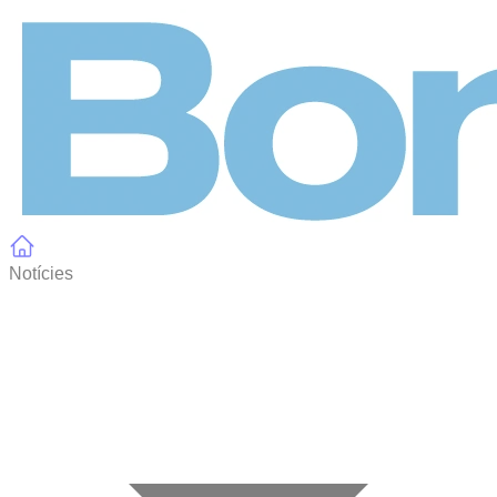
Panell de gestió de galetes
Notícies