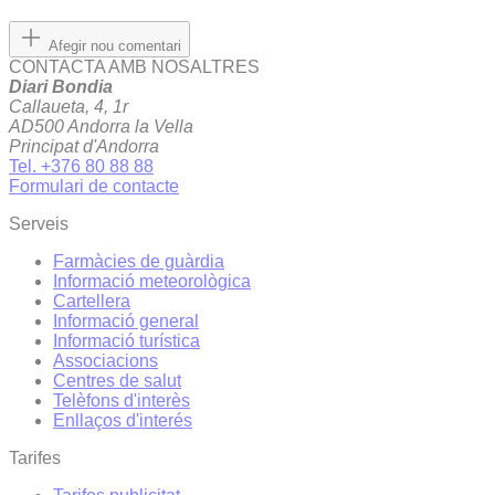
Afegir nou comentari
CONTACTA AMB NOSALTRES
Diari Bondia
Callaueta, 4, 1r
AD500 Andorra la Vella
Principat d'Andorra
Tel. +376 80 88 88
Formulari de contacte
Serveis
Farmàcies de guàrdia
Informació meteorològica
Cartellera
Informació general
Informació turística
Associacions
Centres de salut
Telèfons d'interès
Enllaços d'interés
Tarifes