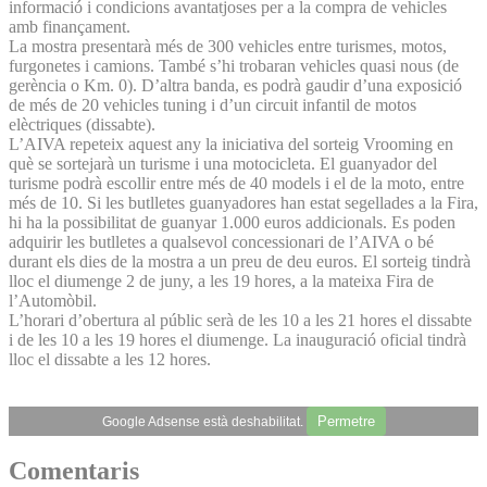
informació i condicions avantatjoses per a la compra de vehicles
amb finançament.
La mostra presentarà més de 300 vehicles entre turismes, motos,
furgonetes i camions. També s’hi trobaran vehicles quasi nous (de
gerència o Km. 0). D’altra banda, es podrà gaudir d’una exposició
de més de 20 vehicles tuning i d’un circuit infantil de motos
elèctriques (dissabte).
L’AIVA repeteix aquest any la iniciativa del sorteig Vrooming en
què se sortejarà un turisme i una motocicleta. El guanyador del
turisme podrà escollir entre més de 40 models i el de la moto, entre
més de 10. Si les butlletes guanyadores han estat segellades a la Fira,
hi ha la possibilitat de guanyar 1.000 euros addicionals. Es poden
adquirir les butlletes a qualsevol concessionari de l’AIVA o bé
durant els dies de la mostra a un preu de deu euros. El sorteig tindrà
lloc el diumenge 2 de juny, a les 19 hores, a la mateixa Fira de
l’Automòbil.
L’horari d’obertura al públic serà de les 10 a les 21 hores el dissabte
i de les 10 a les 19 hores el diumenge. La inauguració oficial tindrà
lloc el dissabte a les 12 hores.
Permetre
Google Adsense està deshabilitat.
Comentaris