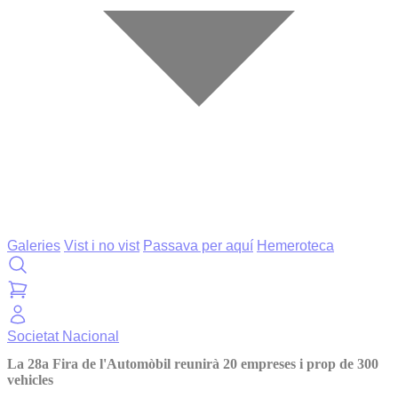
Galeries
Vist i no vist
Passava per aquí
Hemeroteca
Societat
Nacional
La 28a Fira de l'Automòbil reunirà 20 empreses i prop de 300
vehicles