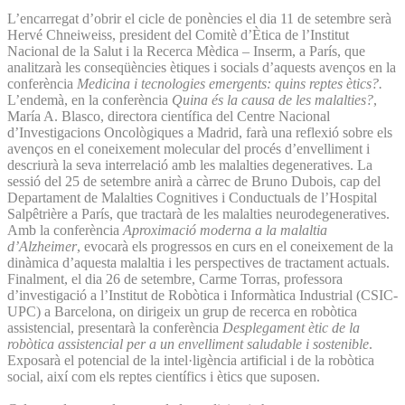
L’encarregat d’obrir el cicle de ponències el dia 11 de setembre serà
Hervé Chneiweiss, president del Comitè d’Ètica de l’Institut
Nacional de la Salut i la Recerca Mèdica – Inserm, a París, que
analitzarà les conseqüències ètiques i socials d’aquests avenços en la
conferència
Medicina i tecnologies emergents: quins reptes ètics?.
L’endemà, en la conferència
Quina és la causa de les malalties?
,
María A. Blasco, directora científica del Centre Nacional
d’Investigacions Oncològiques a Madrid, farà una reflexió sobre els
avenços en el coneixement molecular del procés d’envelliment i
descriurà la seva interrelació amb les malalties degeneratives. La
sessió del 25 de setembre anirà a càrrec de Bruno Dubois, cap del
Departament de Malalties Cognitives i Conductuals de l’Hospital
Salpêtrière a París, que tractarà de les malalties neurodegeneratives.
Amb la conferència
Aproximació moderna a la malaltia
d’Alzheimer
, evocarà els progressos en curs en el coneixement de la
dinàmica d’aquesta malaltia i les perspectives de tractament actuals.
Finalment, el dia 26 de setembre, Carme Torras, professora
d’investigació a l’Institut de Robòtica i Informàtica Industrial (CSIC-
UPC) a Barcelona, on dirigeix un grup de recerca en robòtica
assistencial, presentarà la conferència
Desplegament ètic de la
robòtica assistencial per a un envelliment saludable i sostenible
.
Exposarà el potencial de la intel·ligència artificial i de la robòtica
social, així com els reptes científics i ètics que suposen.