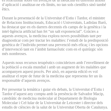
és reflexionar sobre els avenços de la medicina en diferents àmbits
d’aplicació i analitzar-ne els límits, no tan sols científics sinó també
ètics.
Durant la presentació de la Universitat d’Estiu i Tardor, el ministre
de Relacions Institucionals, Educació i Universitats, Ladislau Baró,
ha destacat que en els darrers decennis els camps de la genètica i la
intel·ligència artificial han fet “un salt exponencial”. Gràcies a
aquests avenços, la medicina explora noves possibilitats tant per
diagnosticar com per tractar les malalties: l’estudi de la predisposició
genètica de l’individu permet una prevenció més eficaç i les opcions
d’intervenció tant en l’àmbit farmacèutic com en el quirúrgic són
més nombroses.
Aquests nous recursos terapèutics coincideixen amb l’envelliment de
la població a escala mundial i amb un augment de les malalties que
acompanyen aquest procés. Per això, en aquesta edició es vol
analitzar el repte de futur de la medicina que representa fer un ús
responsable d’aquests avenços.
Per presentar la temàtica i guiar els debats, la Universitat d’Estiu i
Tardor d’aquest any compta amb la presència de Salvador Macip,
catedràtic de medicina molecular al Departament de Biologia
Molecular i Cel·lular de la Universitat de Leicester i director dels
estudis de ciències de la salut de la Universitat Oberta de Catalunya.