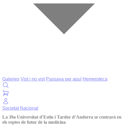
Galeries
Vist i no vist
Passava per aquí
Hemeroteca
Societat
Nacional
La 39a Universitat d’Estiu i Tardor d’Andorra se centrarà en
els reptes de futur de la medicina