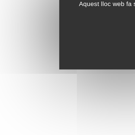
Aquest lloc web fa s