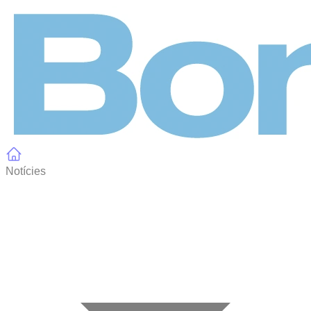
Panell de gestió de galetes
Notícies