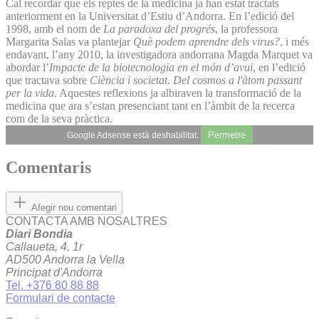
Cal recordar que els reptes de la medicina ja han estat tractats
anteriorment en la Universitat d’Estiu d’Andorra. En l’edició del
1998, amb el nom de
La paradoxa del progrés
, la professora
Margarita Salas va plantejar
Què podem aprendre dels virus?
, i més
endavant, l’any 2010, la investigadora andorrana Magda Marquet va
abordar l’
Impacte de la biotecnologia en el món d’avui
, en l’edició
que tractava sobre
Ciència i societat. Del cosmos a l'àtom passant
per la vida
. Aquestes reflexions ja albiraven la transformació de la
medicina que ara s’estan presenciant tant en l’àmbit de la recerca
com de la seva pràctica.
Permetre
Google Adsense està deshabilitat.
Comentaris
Afegir nou comentari
CONTACTA AMB NOSALTRES
Diari Bondia
Callaueta, 4, 1r
AD500 Andorra la Vella
Principat d'Andorra
Tel. +376 80 88 88
Formulari de contacte