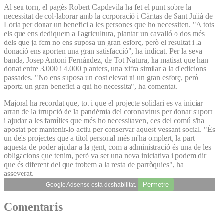
Al seu torn, el pagès Robert Capdevila ha fet el punt sobre la
necessitat de col·laborar amb la corporació i Càritas de Sant Julià de
Lòria per donar un benefici a les persones que ho necessiten. "A tots
els que ens dediquem a l'agricultura, plantar un cavalló o dos més
dels que ja fem no ens suposa un gran esforç, però el resultat i la
donació ens aporten una gran satisfacció", ha indicat. Per la seva
banda, Josep Antoni Fernández, de Tot Natura, ha matisat que han
donat entre 3.000 i 4.000 planters, una xifra similar a la d'edicions
passades. "No ens suposa un cost elevat ni un gran esforç, però
aporta un gran benefici a qui ho necessita", ha comentat.
Majoral ha recordat que, tot i que el projecte solidari es va iniciar
arran de la irrupció de la pandèmia del coronavirus per donar suport
i ajudar a les famílies que més ho necessitaven, des del comú s'ha
apostat per mantenir-lo actiu per conservar aquest vessant social. "És
un dels projectes que a títol personal més m'ha omplert, la part
aquesta de poder ajudar a la gent, com a administració és una de les
obligacions que tenim, però va ser una nova iniciativa i podem dir
que és diferent del que trobem a la resta de parròquies", ha
asseverat.
Permetre
Google Adsense està deshabilitat.
Comentaris