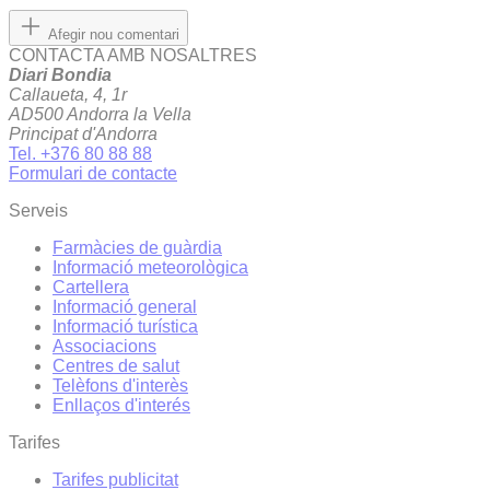
Afegir nou comentari
CONTACTA AMB NOSALTRES
Diari Bondia
Callaueta, 4, 1r
AD500 Andorra la Vella
Principat d'Andorra
Tel. +376 80 88 88
Formulari de contacte
Serveis
Farmàcies de guàrdia
Informació meteorològica
Cartellera
Informació general
Informació turística
Associacions
Centres de salut
Telèfons d'interès
Enllaços d'interés
Tarifes
Tarifes publicitat