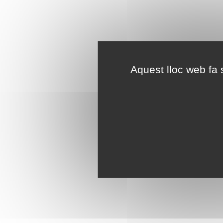
Aquest lloc web fa s