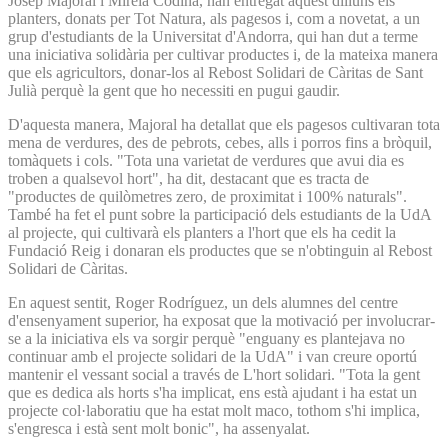
Josep Majoral i Mireia Codina, han entregat aquest dilluns els
planters, donats per Tot Natura, als pagesos i, com a novetat, a un
grup d'estudiants de la Universitat d'Andorra, qui han dut a terme
una iniciativa solidària per cultivar productes i, de la mateixa manera
que els agricultors, donar-los al Rebost Solidari de Càritas de Sant
Julià perquè la gent que ho necessiti en pugui gaudir.
D'aquesta manera, Majoral ha detallat que els pagesos cultivaran tota
mena de verdures, des de pebrots, cebes, alls i porros fins a bròquil,
tomàquets i cols. "Tota una varietat de verdures que avui dia es
troben a qualsevol hort", ha dit, destacant que es tracta de
"productes de quilòmetres zero, de proximitat i 100% naturals".
També ha fet el punt sobre la participació dels estudiants de la UdA
al projecte, qui cultivarà els planters a l'hort que els ha cedit la
Fundació Reig i donaran els productes que se n'obtinguin al Rebost
Solidari de Càritas.
En aquest sentit, Roger Rodríguez, un dels alumnes del centre
d'ensenyament superior, ha exposat que la motivació per involucrar-
se a la iniciativa els va sorgir perquè "enguany es plantejava no
continuar amb el projecte solidari de la UdA" i van creure oportú
mantenir el vessant social a través de L'hort solidari. "Tota la gent
que es dedica als horts s'ha implicat, ens està ajudant i ha estat un
projecte col·laboratiu que ha estat molt maco, tothom s'hi implica,
s'engresca i està sent molt bonic", ha assenyalat.