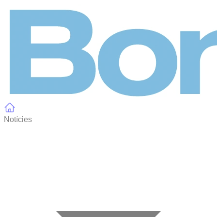
Panell de gestió de galetes
Notícies