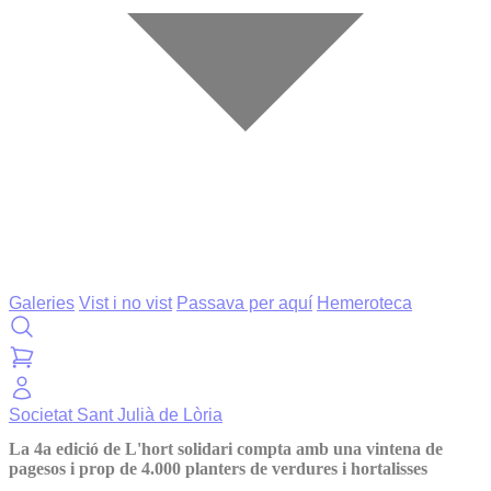
Galeries
Vist i no vist
Passava per aquí
Hemeroteca
Societat
Sant Julià de Lòria
La 4a edició de L'hort solidari compta amb una vintena de
pagesos i prop de 4.000 planters de verdures i hortalisses