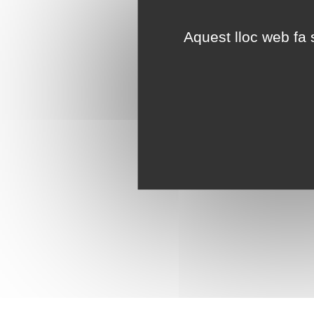
Aquest lloc web fa s