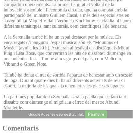
compartir coneixements. La primer ha girat al voltant de la
innovació sostenible i l’economia circular, que ha comptat amb la
participació del ministre Guillem Casal, a més dels especialistes en
sostenibilitat Miquel Vidal i Verónica Kuchinow. Cada dia hi haurà
diferents temàtiques, tant culturals, com científiques i de benestar.
A la Serenalla també hi ha un espai destacat per la música. Els
encarregats d’inaugurar l’espai musical són els “Mountins of
Music” (avui a les 20 h). Actuaran al festival els discjòqueis Miqui
Puig i Lisa Rose, que convertiran les nits de dissabte i diumenge en
una autèntica festa. També altres grups del país, com Melicotó,
Vibrand o Green Note.
També ha donat el tret de sortida l’apartat de benestar amb un sessió
de ioga. Durant quatre dies hi haurà diferents activitats de relax i
esport, la majoria de les quals ja tenen totes les places ocupades.
La part més popular de la Serenalla serà la paella que es farà tant
dissabte com diumenge al migdia, a càrrec del mestre Abundi
Monterde.
Permetre
Google Adsense està deshabilitat.
Comentaris