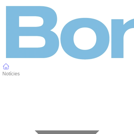
Panell de gestió de galetes
Notícies