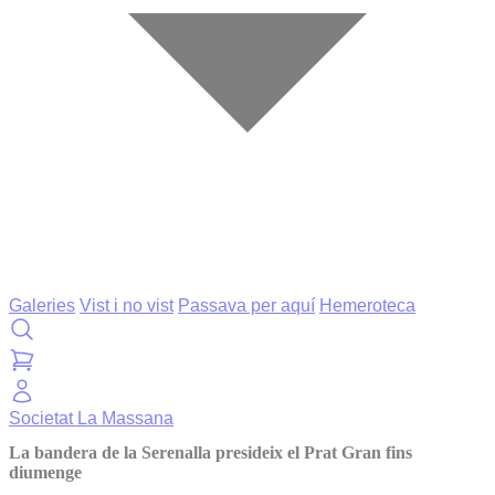
Galeries
Vist i no vist
Passava per aquí
Hemeroteca
Societat
La Massana
La bandera de la Serenalla presideix el Prat Gran fins
diumenge