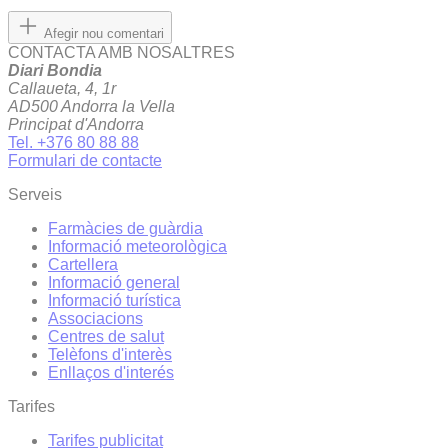
Afegir nou comentari
CONTACTA AMB NOSALTRES
Diari Bondia
Callaueta, 4, 1r
AD500 Andorra la Vella
Principat d'Andorra
Tel. +376 80 88 88
Formulari de contacte
Serveis
Farmàcies de guàrdia
Informació meteorològica
Cartellera
Informació general
Informació turística
Associacions
Centres de salut
Telèfons d'interès
Enllaços d'interés
Tarifes
Tarifes publicitat