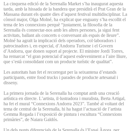
La cinquena edició de la Serenalla Market s’ha inaugurat aquesta
tarda, amb la hissada de la bandera que presidirà el Prat Gran de la
Massana durant els quatre dies d’aquest festival multidisciplinar. La
cònsol major, Olga Molné, ha explicat que enguany s’ha escollit el
tema de les connexions perquè “justament, la filosofia de la
Serenalla és connectar-nos amb les altres persones, ja sigui fent
activitats, ballant als concerts o conversant als espais de lleure”.
Molné ha agraït la implicació dels operadors, col·laboradors i
patrocinadors i, en especial, d’Andorra Turisme i el Govern
d’Andorra, que donen suport al projecte. El ministre Jordi Torres,
ha remarcat “el gran potencial d’aquest esdeveniment a l’aire lliure,
que s’està consolidant com un producte turístic de qualitat”.
Les autoritats han fet el recorregut per la seixantena d’estands
participants, entre food trucks i parades de producte artesanal i
disseny.
La primera jornada de la Serenalla ha comptat amb una creació
artística en directe. L’artista, il·lustradora i muralista, Berta Artigal,
ha fet el mural “Connexions Andorra 2023”. També al voltant del
tema de central de la Serenalla, hi ha hagut l’actuació de l’artista
Gemma Regada i l’exposició de pintura i escultura “Connexions
primàries”, de Naiara Galdós.
Un dels punts diferencials de la Serenalla és l’Espai Àgora, per