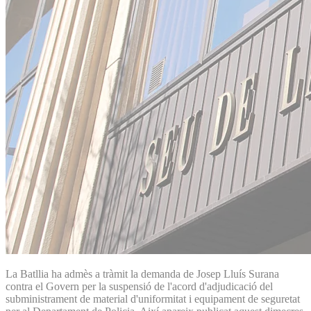
La Batllia ha admès a tràmit la demanda de Josep Lluís Surana
contra el Govern per la suspensió de l'acord d'adjudicació del
subministrament de material d'uniformitat i equipament de seguretat