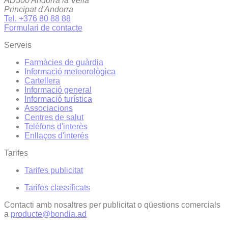
AD500 Andorra la Vella
Principat d'Andorra
Tel. +376 80 88 88
Formulari de contacte
Serveis
Farmàcies de guàrdia
Informació meteorològica
Cartellera
Informació general
Informació turística
Associacions
Centres de salut
Telèfons d'interès
Enllaços d'interés
Tarifes
Tarifes publicitat
Tarifes classificats
Contacti amb nosaltres per publicitat o qüestions comercials
a
producte@bondia.ad