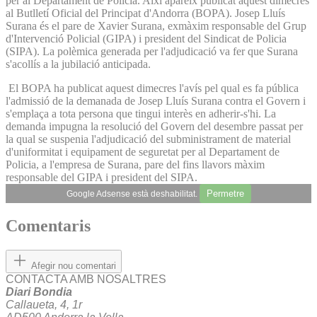
per al Departament de Policia. Així apareix publicat aquest dimecres
al Butlletí Oficial del Principat d'Andorra (BOPA). Josep Lluís
Surana és el pare de Xavier Surana, exmàxim responsable del Grup
d'Intervenció Policial (GIPA) i president del Sindicat de Policia
(SIPA). La polèmica generada per l'adjudicació va fer que Surana
s'acollís a la jubilació anticipada.
El BOPA ha publicat aquest dimecres l'avís pel qual es fa pública
l'admissió de la demanada de Josep Lluís Surana contra el Govern i
s'emplaça a tota persona que tingui interès en adherir-s'hi. La
demanda impugna la resolució del Govern del desembre passat per
la qual se suspenia l'adjudicació del subministrament de material
d'uniformitat i equipament de seguretat per al Departament de
Policia, a l'empresa de Surana, pare del fins llavors màxim
responsable del GIPA i president del SIPA.
Permetre
Google Adsense està deshabilitat.
Comentaris
Afegir nou comentari
CONTACTA AMB NOSALTRES
Diari Bondia
Callaueta, 4, 1r