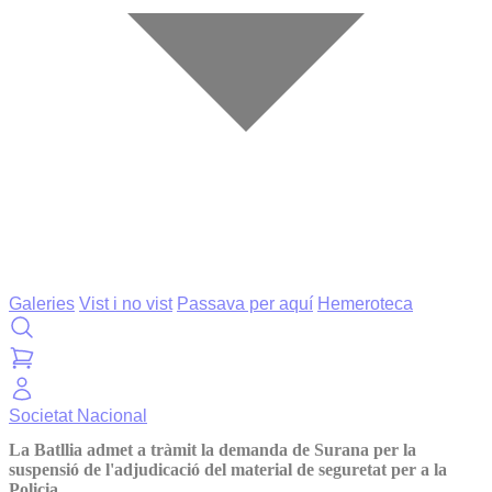
Galeries
Vist i no vist
Passava per aquí
Hemeroteca
Societat
Nacional
La Batllia admet a tràmit la demanda de Surana per la
suspensió de l'adjudicació del material de seguretat per a la
Policia