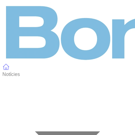
Panell de gestió de galetes
Notícies