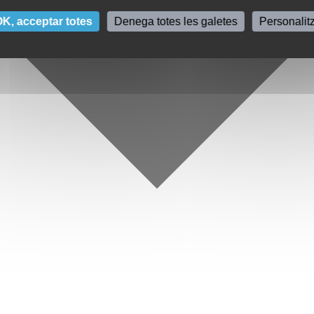
K, acceptar totes
Denega totes les galetes
Personalit