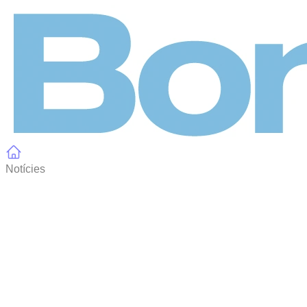
Panell de gestió de galetes
Notícies