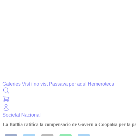
Galeries
Vist i no vist
Passava per aquí
Hemeroteca
Societat
Nacional
La Batllia ratifica la compensació de Govern a Coopalsa per la 