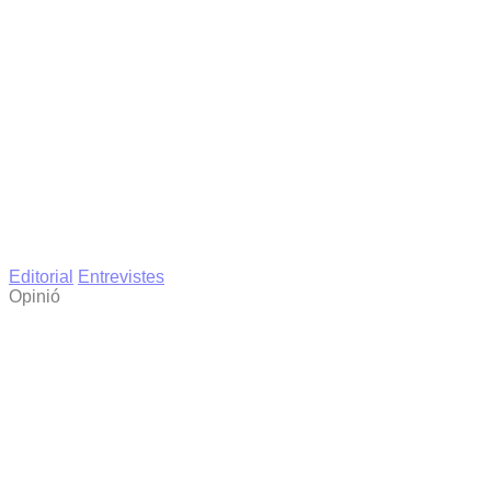
Editorial
Entrevistes
Opinió