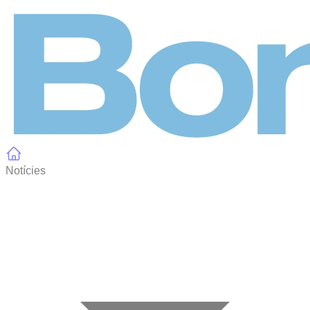
Panell de gestió de galetes
Notícies