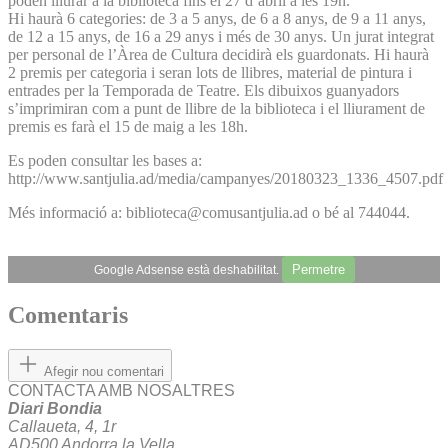
poden lliurar a la biblioteca fins el 27 d’abril a les 19h.
Hi haurà 6 categories: de 3 a 5 anys, de 6 a 8 anys, de 9 a 11 anys,
de 12 a 15 anys, de 16 a 29 anys i més de 30 anys. Un jurat integrat
per personal de l’Àrea de Cultura decidirà els guardonats. Hi haurà
2 premis per categoria i seran lots de llibres, material de pintura i
entrades per la Temporada de Teatre. Els dibuixos guanyadors
s’imprimiran com a punt de llibre de la biblioteca i el lliurament de
premis es farà el 15 de maig a les 18h.
Es poden consultar les bases a:
http://www.santjulia.ad/media/campanyes/20180323_1336_4507.pdf
Més informació a: biblioteca@comusantjulia.ad o bé al 744044.
Permetre
Google Adsense està deshabilitat.
Comentaris
Afegir nou comentari
CONTACTA AMB NOSALTRES
Diari Bondia
Callaueta, 4, 1r
AD500 Andorra la Vella