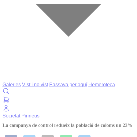
Galeries
Vist i no vist
Passava per aquí
Hemeroteca
Societat
Pirineus
La campanya de control redueix la població de coloms un 23%