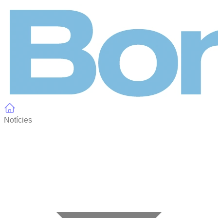
Panell de gestió de galetes
Notícies