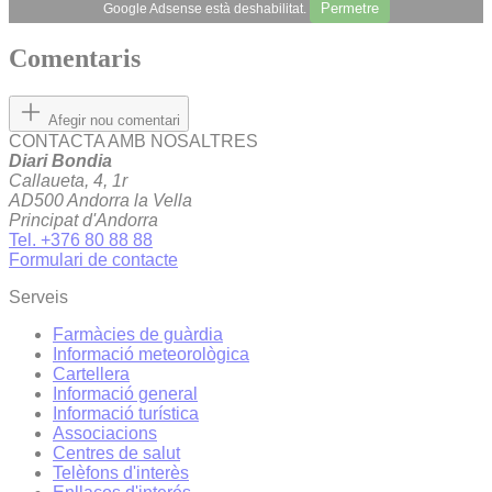
Permetre
Google Adsense està deshabilitat.
Comentaris
Afegir nou comentari
CONTACTA AMB NOSALTRES
Diari Bondia
Callaueta, 4, 1r
AD500 Andorra la Vella
Principat d'Andorra
Tel. +376 80 88 88
Formulari de contacte
Serveis
Farmàcies de guàrdia
Informació meteorològica
Cartellera
Informació general
Informació turística
Associacions
Centres de salut
Telèfons d'interès