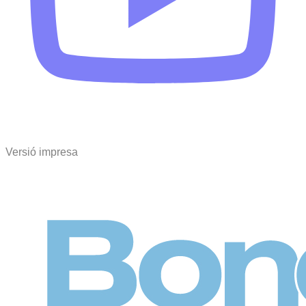
Versió impresa