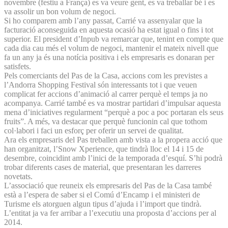
novembre (festiu a França) es va veure gent, es va treballar bé i es
va assolir un bon volum de negoci.
Si ho comparem amb l’any passat, Carrié va assenyalar que la
facturació aconseguida en aquesta ocasió ha estat igual o fins i tot
superior. El president d’Inpub va remarcar que, tenint en compte que
cada dia cau més el volum de negoci, mantenir el mateix nivell que
fa un any ja és una notícia positiva i els empresaris es donaran per
satisfets.
Pels comerciants del Pas de la Casa, accions com les previstes a
l’Andorra Shopping Festival són interessants tot i que veuen
complicat fer accions d’animació al carrer perquè el temps ja no
acompanya. Carrié també es va mostrar partidari d’impulsar aquesta
mena d’iniciatives regularment “perquè a poc a poc portaran els seus
fruits”. A més, va destacar que perquè funcionin cal que tothom
col·labori i faci un esforç per oferir un servei de qualitat.
Ara els empresaris del Pas treballen amb vista a la propera acció que
han organitzat, l’Snow Xperience, que tindrà lloc el 14 i 15 de
desembre, coincidint amb l’inici de la temporada d’esquí. S’hi podrà
trobar diferents cases de material, que presentaran les darreres
novetats.
L’associació que reuneix els empresaris del Pas de la Casa també
està a l’espera de saber si el Comú d’Encamp i el ministeri de
Turisme els atorguen algun tipus d’ajuda i l’import que tindrà.
L’entitat ja va fer arribar a l’executiu una proposta d’accions per al
2014.