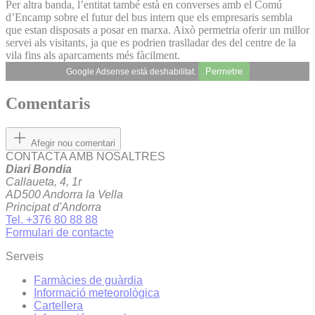
Per altra banda, l’entitat també està en converses amb el Comú
d’Encamp sobre el futur del bus intern que els empresaris sembla
que estan disposats a posar en marxa. Això permetria oferir un millor
servei als visitants, ja que es podrien traslladar des del centre de la
vila fins als aparcaments més fàcilment.
Permetre
Google Adsense està deshabilitat.
Comentaris
Afegir nou comentari
CONTACTA AMB NOSALTRES
Diari Bondia
Callaueta, 4, 1r
AD500 Andorra la Vella
Principat d'Andorra
Tel. +376 80 88 88
Formulari de contacte
Serveis
Farmàcies de guàrdia
Informació meteorològica
Cartellera