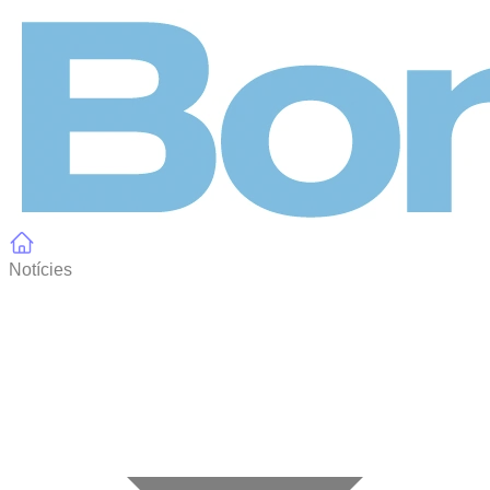
Panell de gestió de galetes
Notícies