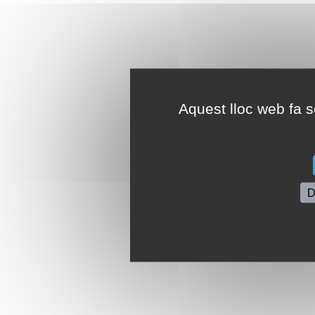
Aquest lloc web fa se
D