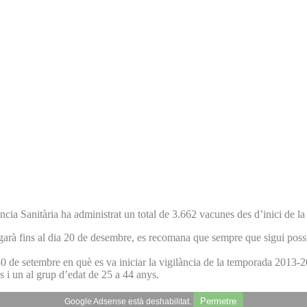
ia Sanitària ha administrat un total de 3.662 vacunes des d’inici de la
largarà fins al dia 20 de desembre, es recomana que sempre que sigui pos
 30 de setembre en què es va iniciar la vigilància de la temporada 2013-20
s i un al grup d’edat de 25 a 44 anys.
Permetre
Google Adsense està deshabilitat.