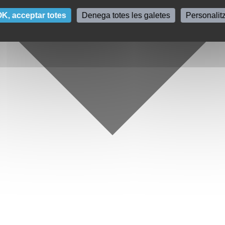
K, acceptar totes
Denega totes les galetes
Personalit