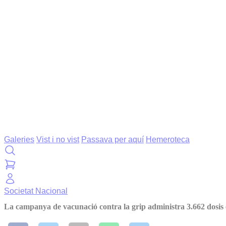
Galeries
Vist i no vist
Passava per aquí
Hemeroteca
Societat
Nacional
La campanya de vacunació contra la grip administra 3.662 dosis