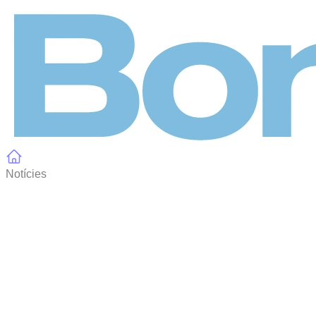
Panell de gestió de galetes
Notícies