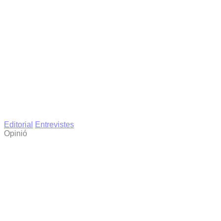
Editorial
Entrevistes
Opinió